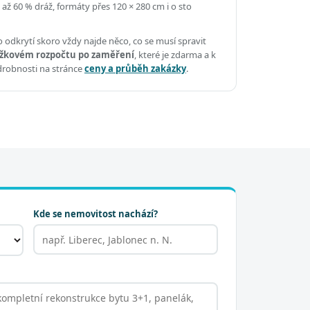
 až 60 % dráž, formáty přes 120 × 280 cm i o sto
 odkrytí skoro vždy najde něco, co se musí spravit
žkovém rozpočtu po zaměření
, které je zdarma a k
drobnosti na stránce
ceny a průběh zakázky
.
Kde se nemovitost nachází?