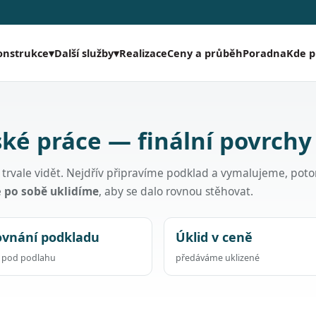
Realizace
Ceny a průběh
Poradna
Kde 
onstrukce
▾
Další služby
▾
ké práce — finální povrchy
ak trvale vidět. Nejdřív připravíme podklad a vymalujeme, pot
ě
po sobě uklidíme
, aby se dalo rovnou stěhovat.
ovnání podkladu
Úklid v ceně
a pod podlahu
předáváme uklizené