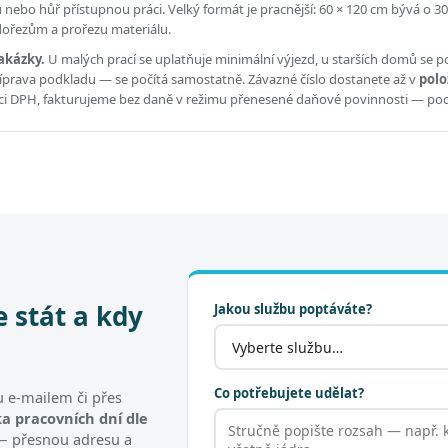
ou nebo hůř přístupnou práci.
Velký formát je pracnější: 60 × 120 cm bývá o 30
 dořezům a prořezu materiálu.
akázky.
U malých prací se uplatňuje minimální výjezd, u starších domů se po
příprava podkladu — se počítá samostatně. Závazné číslo dostanete až v
polo
átci DPH, fakturujeme bez daně v režimu přenesené daňové povinnosti — po
e stát a kdy
Jakou službu poptáváte?
Co potřebujete udělat?
 e-mailem či přes
a pracovních dní dle
t — přesnou adresu a