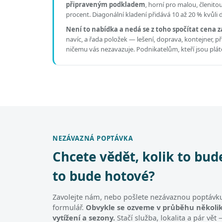
připraveným podkladem
, horní pro malou, členit
procent. Diagonální kladení přidává 10 až 20 % kvůli
Není to nabídka a nedá se z toho spočítat cena z
navíc, a řada položek — lešení, doprava, kontejner, 
ničemu vás nezavazuje. Podnikatelům, kteří jsou pl
NEZÁVAZNÁ POPTÁVKA
Chcete vědět, kolik to bud
to bude hotové?
Zavolejte nám, nebo pošlete nezávaznou poptávku
formulář.
Obvykle se ozveme v průběhu několik
vytížení a sezony.
Stačí služba, lokalita a pár vě