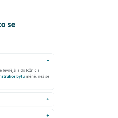
co se
e levnější a do ložnic a
nstrukce bytu
méně, než se