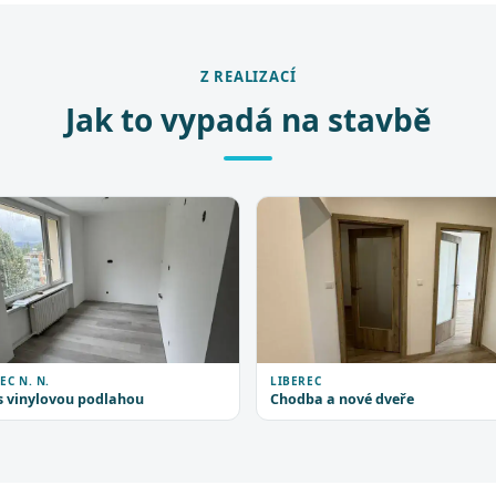
Z REALIZACÍ
Jak to vypadá na stavbě
EC N. N.
LIBEREC
s vinylovou podlahou
Chodba a nové dveře