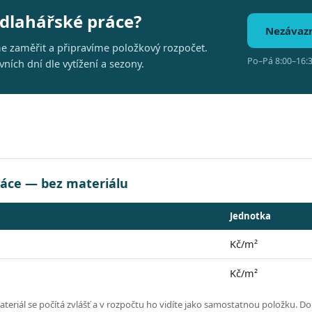
odlahářské práce?
Nezávaz
me zaměřit a připravíme položkový rozpočet.
Po–Pá 8:00–16:3
ích dní dle vytížení a sezony.
ráce — bez materiálu
Jednotka
Kč/m²
Kč/m²
eriál se počítá zvlášť a v rozpočtu ho vidíte jako samostatnou položku.
Dol