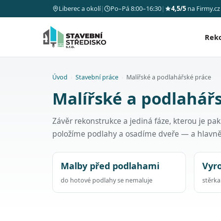
Liberec a okolí
|
Po–Pá 8:00–16:30
|
4,5/5
na Firmy.cz
Rek
Úvod
›
Stavební práce
›
Malířské a podlahářské práce
Malířské a podlahářs
Závěr rekonstrukce a jediná fáze, kterou je p
položíme podlahy a osadíme dveře — a hlavn
Malby před podlahami
Vyr
do hotové podlahy se nemaluje
stěrk