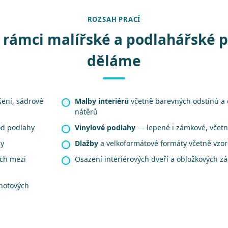
ROZSAH PRACÍ
 rámci malířské a podlahářské 
děláme
šení, sádrové
Malby interiérů
včetně barevných odstínů a
nátěrů
od podlahy
Vinylové podlahy
— lepené i zámkové, včetně
hy
Dlažby
a velkoformátové formáty včetně vzo
ech mezi
Osazení interiérových dveří a obložkových z
hotových