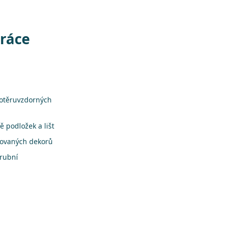
práce
 otěruvzdorných
 podložek a lišt
rovaných dekorů
árubní