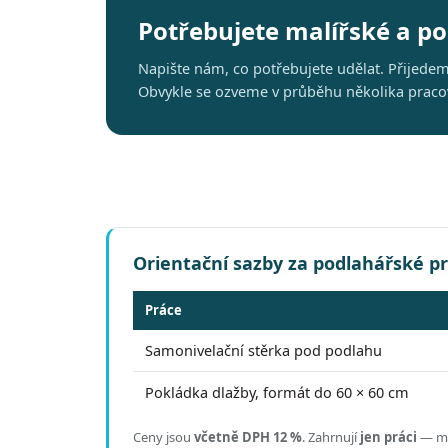
Potřebujete malířské a p
Napište nám, co potřebujete udělat. Přijede
Obvykle se ozveme v průběhu několika pracovn
Orientační sazby za podlahářské p
Práce
Samonivelační stěrka pod podlahu
Pokládka dlažby, formát do 60 × 60 cm
Ceny jsou
včetně DPH 12 %
.
Zahrnují
jen práci
— mat