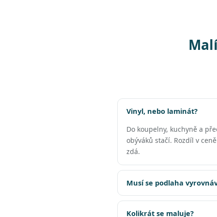
Malí
Vinyl, nebo laminát?
Do koupelny, kuchyně a př
obýváků stačí. Rozdíl v cen
zdá.
Musí se podlaha vyrovnáv
Kolikrát se maluje?