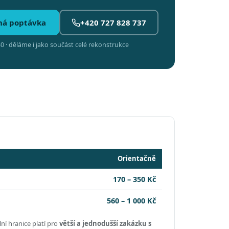
ná poptávka
+420 727 828 737
0 · děláme i jako součást celé rekonstrukce
Orientačně
170 – 350 Kč
560 – 1 000 Kč
ní hranice platí pro
větší a jednodušší zakázku s