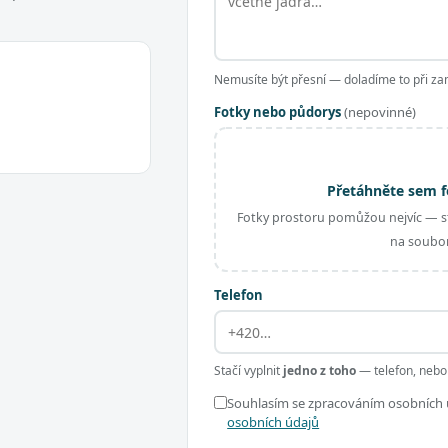
Nemusíte být přesní — doladíme to při za
Fotky nebo půdorys
(nepovinné)
Přetáhněte sem f
Fotky prostoru pomůžou nejvíc — st
na soubor
Telefon
Stačí vyplnit
jedno z toho
— telefon, nebo
Souhlasím se zpracováním osobních ú
osobních údajů