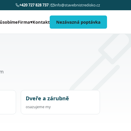
+420 727 828 737
|
info@stavebnistredisko.cz
působíme
Kontakt
Nezávazná poptávka
Firma
▾
om
Dveře a zárubně
osazujeme my