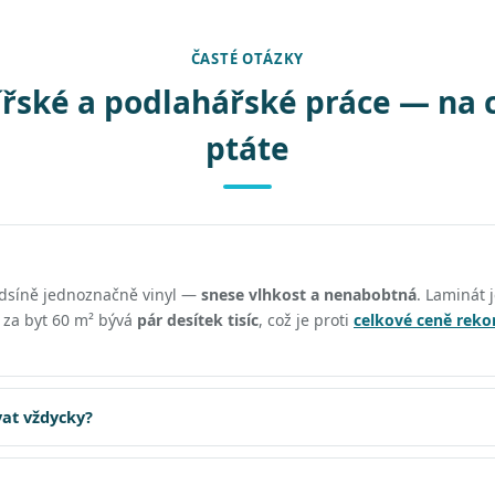
ČASTÉ OTÁZKY
řské a podlahářské práce — na 
ptáte
edsíně jednoznačně vinyl —
snese vlhkost a nenabobtná
. Laminát j
ě za byt 60 m² bývá
pár desítek tisíc
, což je proti
celkové ceně reko
at vždycky?