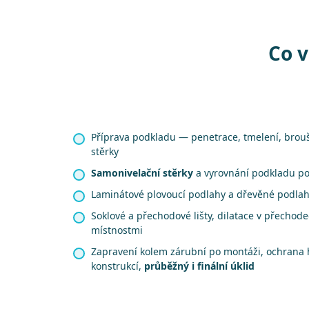
Co v
Příprava podkladu — penetrace, tmelení, brou
stěrky
Samonivelační stěrky
a vyrovnání podkladu p
Laminátové plovoucí podlahy a dřevěné podla
Soklové a přechodové lišty, dilatace v přechod
místnostmi
Zapravení kolem zárubní po montáži, ochrana 
konstrukcí,
průběžný i finální úklid