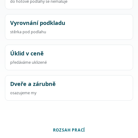
do hotové podlahy se nemaluje
Vyrovnání podkladu
stěrka pod podlahu
Úklid v ceně
předáváme uklizené
Dveře a zárubně
osazujeme my
ROZSAH PRACÍ