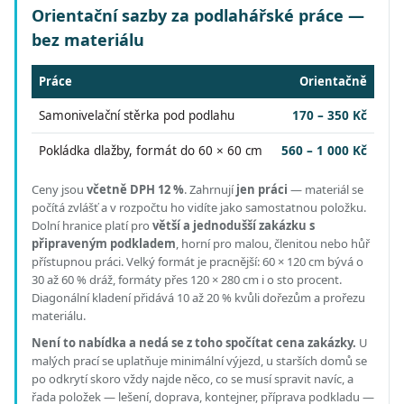
Orientační sazby za podlahářské práce —
bez materiálu
Práce
Orientačně
Samonivelační stěrka pod podlahu
170 – 350 Kč
Pokládka dlažby, formát do 60 × 60 cm
560 – 1 000 Kč
Ceny jsou
včetně DPH 12 %
.
Zahrnují
jen práci
— materiál se
počítá zvlášť a v rozpočtu ho vidíte jako samostatnou položku.
Dolní hranice platí pro
větší a jednodušší zakázku s
připraveným podkladem
, horní pro malou, členitou nebo hůř
přístupnou práci.
Velký formát je pracnější: 60 × 120 cm bývá o
30 až 60 % dráž, formáty přes 120 × 280 cm i o sto procent.
Diagonální kladení přidává 10 až 20 % kvůli dořezům a prořezu
materiálu.
Není to nabídka a nedá se z toho spočítat cena zakázky.
U
malých prací se uplatňuje minimální výjezd, u starších domů se
po odkrytí skoro vždy najde něco, co se musí spravit navíc, a
řada položek — lešení, doprava, kontejner, příprava podkladu —