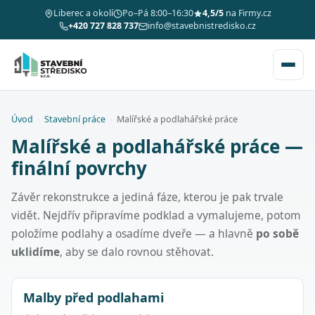
Liberec a okolí
Po–Pá 8:00–16:30
4,5/5
na Firmy.cz
+420 727 828 737
info@stavebnistredisko.cz
Úvod
›
Stavební práce
›
Malířské a podlahářské práce
Malířské a podlahářské práce —
finální povrchy
Závěr rekonstrukce a jediná fáze, kterou je pak trvale
vidět. Nejdřív připravíme podklad a vymalujeme, potom
položíme podlahy a osadíme dveře — a hlavně
po sobě
uklidíme
, aby se dalo rovnou stěhovat.
Malby před podlahami