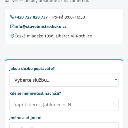
pár vět — detaily doladíme až na zaměření.
+420 727 828 737
· Po–Pá 8:00–16:30
info@stavebnistredisko.cz
České mládeže 1096, Liberec VI-Rochlice
Jakou službu poptáváte?
Kde se nemovitost nachází?
Jméno a příjmení