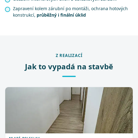
Zapravení kolem zárubní po montáži, ochrana hotových
konstrukcí,
průběžný i finální úklid
Z REALIZACÍ
Jak to vypadá na stavbě