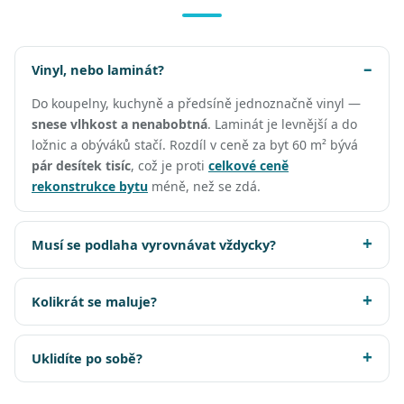
Vinyl, nebo laminát?
Do koupelny, kuchyně a předsíně jednoznačně vinyl —
snese vlhkost a nenabobtná
. Laminát je levnější a do
ložnic a obýváků stačí. Rozdíl v ceně za byt 60 m² bývá
pár desítek tisíc
, což je proti
celkové ceně
rekonstrukce bytu
méně, než se zdá.
Musí se podlaha vyrovnávat vždycky?
Kolikrát se maluje?
Uklidíte po sobě?