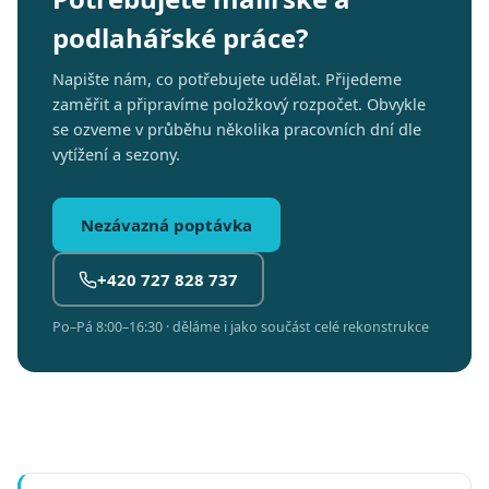
podlahářské práce?
Napište nám, co potřebujete udělat. Přijedeme
zaměřit a připravíme položkový rozpočet. Obvykle
se ozveme v průběhu několika pracovních dní dle
vytížení a sezony.
Nezávazná poptávka
+420 727 828 737
Po–Pá 8:00–16:30 · děláme i jako součást celé rekonstrukce