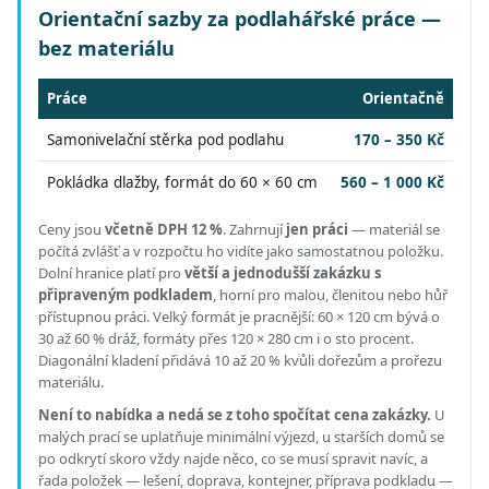
Orientační sazby za podlahářské práce —
bez materiálu
Práce
Orientačně
Samonivelační stěrka pod podlahu
170 – 350 Kč
Pokládka dlažby, formát do 60 × 60 cm
560 – 1 000 Kč
Ceny jsou
včetně DPH 12 %
.
Zahrnují
jen práci
— materiál se
počítá zvlášť a v rozpočtu ho vidíte jako samostatnou položku.
Dolní hranice platí pro
větší a jednodušší zakázku s
připraveným podkladem
, horní pro malou, členitou nebo hůř
přístupnou práci.
Velký formát je pracnější: 60 × 120 cm bývá o
30 až 60 % dráž, formáty přes 120 × 280 cm i o sto procent.
Diagonální kladení přidává 10 až 20 % kvůli dořezům a prořezu
materiálu.
Není to nabídka a nedá se z toho spočítat cena zakázky.
U
malých prací se uplatňuje minimální výjezd, u starších domů se
po odkrytí skoro vždy najde něco, co se musí spravit navíc, a
řada položek — lešení, doprava, kontejner, příprava podkladu —