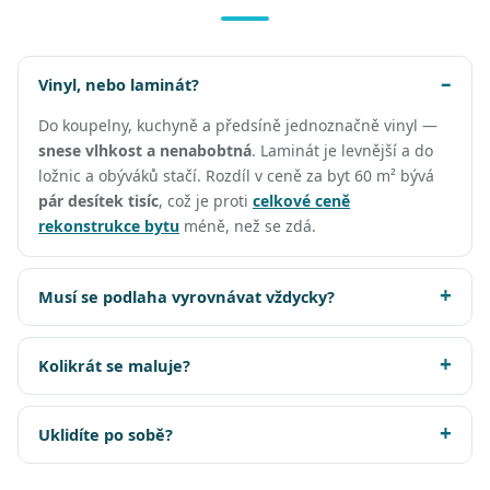
Vinyl, nebo laminát?
Do koupelny, kuchyně a předsíně jednoznačně vinyl —
snese vlhkost a nenabobtná
. Laminát je levnější a do
ložnic a obýváků stačí. Rozdíl v ceně za byt 60 m² bývá
pár desítek tisíc
, což je proti
celkové ceně
rekonstrukce bytu
méně, než se zdá.
Musí se podlaha vyrovnávat vždycky?
Kolikrát se maluje?
Uklidíte po sobě?