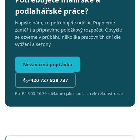
podlahářské práce?
Napište nám, co potřebujete udělat. Přijedeme
zaměřit a připravíme položkový rozpočet. Obvykle
se ozveme v průběhu několika pracovních dní dle
vytížení a sezony.
Nezávazná poptávka
+420 727 828 737
Po–Pá 8:00–16:30 · děláme i jako součást celé rekonstrukce