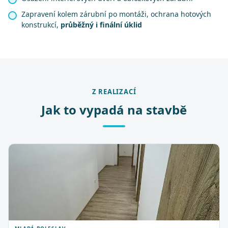
Zapravení kolem zárubní po montáži, ochrana hotových
konstrukcí,
průběžný i finální úklid
Z REALIZACÍ
Jak to vypadá na stavbě