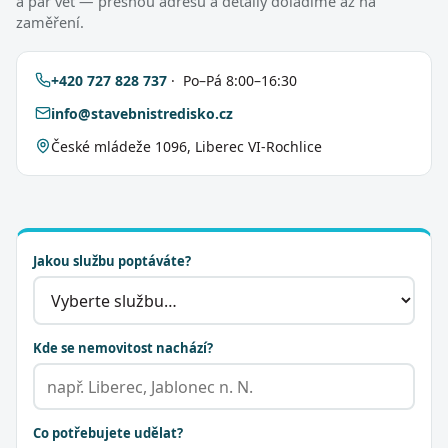
a pár vět — přesnou adresu a detaily doladíme až na
zaměření.
+420 727 828 737
· Po–Pá 8:00–16:30
info@stavebnistredisko.cz
České mládeže 1096, Liberec VI-Rochlice
Jakou službu poptáváte?
Kde se nemovitost nachází?
Co potřebujete udělat?