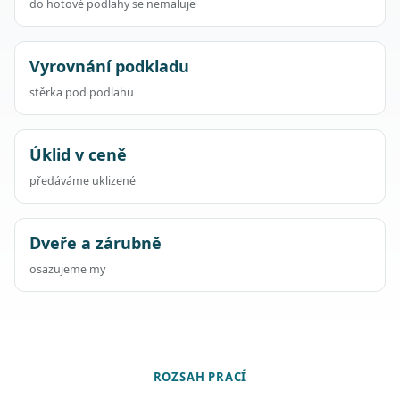
do hotové podlahy se nemaluje
Vyrovnání podkladu
stěrka pod podlahu
Úklid v ceně
předáváme uklizené
Dveře a zárubně
osazujeme my
ROZSAH PRACÍ