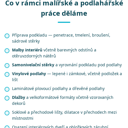
Co v rámci malířské a podlahářské
práce děláme
Příprava podkladu — penetrace, tmelení, broušení,
sádrové stěrky
Malby interiérů
včetně barevných odstínů a
otěruvzdorných nátěrů
Samonivelační stěrky
a vyrovnání podkladu pod podlahy
Vinylové podlahy
— lepené i zámkové, včetně podložek a
lišt
Laminátové plovoucí podlahy a dřevěné podlahy
Dlažby
a velkoformátové formáty včetně vzorovaných
dekorů
Soklové a přechodové lišty, dilatace v přechodech mezi
místnostmi
Osazení interiérových dveří a obložkových zárubní