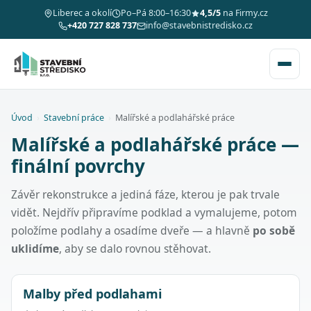
Liberec a okolí
Po–Pá 8:00–16:30
4,5/5
na Firmy.cz
+420 727 828 737
info@stavebnistredisko.cz
Úvod
›
Stavební práce
›
Malířské a podlahářské práce
Malířské a podlahářské práce —
finální povrchy
Závěr rekonstrukce a jediná fáze, kterou je pak trvale
vidět. Nejdřív připravíme podklad a vymalujeme, potom
položíme podlahy a osadíme dveře — a hlavně
po sobě
uklidíme
, aby se dalo rovnou stěhovat.
Malby před podlahami