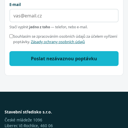
E-mail
Stačí vyplnit
jedno z toho
— telefon, nebo e-mail.
Souhlasím se zpracováním osobních údajů za účelem vyřízení
poptávky.
Zásady ochrany osobních údajů
Poslat nezávaznou poptávku
Stavební středisko s.r.o.
České mládeže 1096
Liberec VI-Rochlice, 460 06