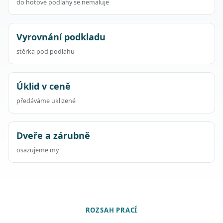
do hotové podlahy se nemaluje
Vyrovnání podkladu
stěrka pod podlahu
Úklid v ceně
předáváme uklizené
Dveře a zárubně
osazujeme my
ROZSAH PRACÍ