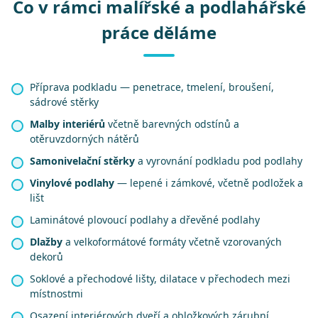
Co v rámci malířské a podlahářské
práce děláme
Příprava podkladu — penetrace, tmelení, broušení,
sádrové stěrky
Malby interiérů
včetně barevných odstínů a
otěruvzdorných nátěrů
Samonivelační stěrky
a vyrovnání podkladu pod podlahy
Vinylové podlahy
— lepené i zámkové, včetně podložek a
lišt
Laminátové plovoucí podlahy a dřevěné podlahy
Dlažby
a velkoformátové formáty včetně vzorovaných
dekorů
Soklové a přechodové lišty, dilatace v přechodech mezi
místnostmi
Osazení interiérových dveří a obložkových zárubní