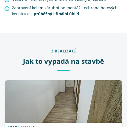
Zapravení kolem zárubní po montáži, ochrana hotových
konstrukcí,
průběžný i finální úklid
Z REALIZACÍ
Jak to vypadá na stavbě