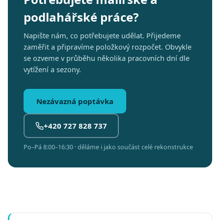
podlahářské práce?
Napište nám, co potřebujete udělat. Přijedeme
zaměřit a připravíme položkový rozpočet. Obvykle
se ozveme v průběhu několika pracovních dní dle
vytížení a sezony.
Nezávazná poptávka
+420 727 828 737
Po–Pá 8:00–16:30 · děláme i jako součást celé rekonstrukce