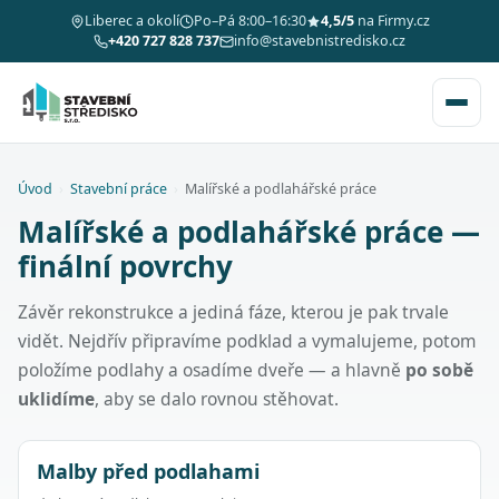
Liberec a okolí
Po–Pá 8:00–16:30
4,5/5
na Firmy.cz
+420 727 828 737
info@stavebnistredisko.cz
Úvod
›
Stavební práce
›
Malířské a podlahářské práce
Malířské a podlahářské práce —
finální povrchy
Závěr rekonstrukce a jediná fáze, kterou je pak trvale
vidět. Nejdřív připravíme podklad a vymalujeme, potom
položíme podlahy a osadíme dveře — a hlavně
po sobě
uklidíme
, aby se dalo rovnou stěhovat.
Malby před podlahami