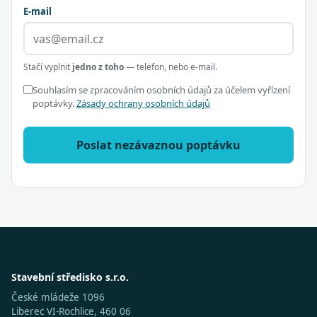
E-mail
Stačí vyplnit
jedno z toho
— telefon, nebo e-mail.
Souhlasím se zpracováním osobních údajů za účelem vyřízení
poptávky.
Zásady ochrany osobních údajů
Poslat nezávaznou poptávku
Stavební středisko s.r.o.
České mládeže 1096
Liberec VI-Rochlice, 460 06