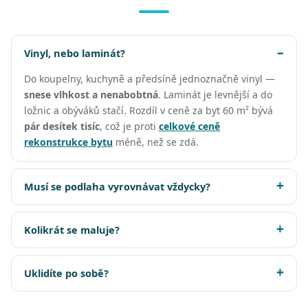
Vinyl, nebo laminát?
Do koupelny, kuchyně a předsíně jednoznačně vinyl —
snese vlhkost a nenabobtná
. Laminát je levnější a do
ložnic a obýváků stačí. Rozdíl v ceně za byt 60 m² bývá
pár desítek tisíc
, což je proti
celkové ceně
rekonstrukce bytu
méně, než se zdá.
Musí se podlaha vyrovnávat vždycky?
Kolikrát se maluje?
Uklidíte po sobě?