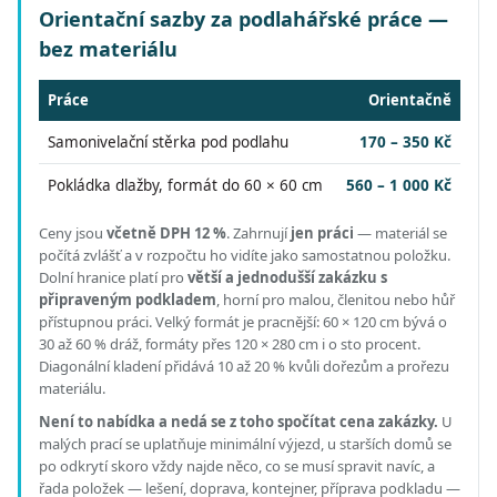
Orientační sazby za podlahářské práce —
bez materiálu
Práce
Orientačně
Samonivelační stěrka pod podlahu
170 – 350 Kč
Pokládka dlažby, formát do 60 × 60 cm
560 – 1 000 Kč
Ceny jsou
včetně DPH 12 %
.
Zahrnují
jen práci
— materiál se
počítá zvlášť a v rozpočtu ho vidíte jako samostatnou položku.
Dolní hranice platí pro
větší a jednodušší zakázku s
připraveným podkladem
, horní pro malou, členitou nebo hůř
přístupnou práci.
Velký formát je pracnější: 60 × 120 cm bývá o
30 až 60 % dráž, formáty přes 120 × 280 cm i o sto procent.
Diagonální kladení přidává 10 až 20 % kvůli dořezům a prořezu
materiálu.
Není to nabídka a nedá se z toho spočítat cena zakázky.
U
malých prací se uplatňuje minimální výjezd, u starších domů se
po odkrytí skoro vždy najde něco, co se musí spravit navíc, a
řada položek — lešení, doprava, kontejner, příprava podkladu —