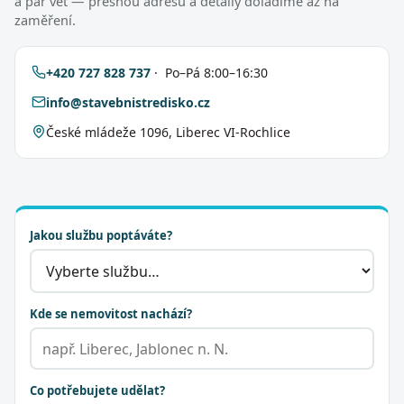
a pár vět — přesnou adresu a detaily doladíme až na
zaměření.
+420 727 828 737
· Po–Pá 8:00–16:30
info@stavebnistredisko.cz
České mládeže 1096, Liberec VI-Rochlice
Jakou službu poptáváte?
Kde se nemovitost nachází?
Co potřebujete udělat?