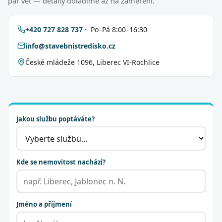
pár vět — detaily doladíme až na zaměření.
+420 727 828 737
· Po–Pá 8:00–16:30
info@stavebnistredisko.cz
České mládeže 1096, Liberec VI-Rochlice
Jakou službu poptáváte?
Kde se nemovitost nachází?
Jméno a příjmení