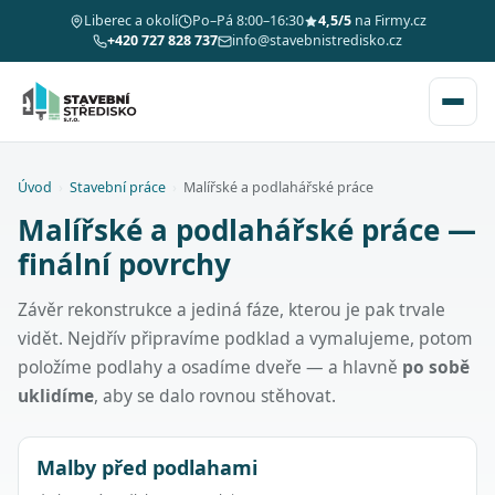
Liberec a okolí
Po–Pá 8:00–16:30
4,5/5
na Firmy.cz
+420 727 828 737
info@stavebnistredisko.cz
Úvod
›
Stavební práce
›
Malířské a podlahářské práce
Malířské a podlahářské práce —
finální povrchy
Závěr rekonstrukce a jediná fáze, kterou je pak trvale
vidět. Nejdřív připravíme podklad a vymalujeme, potom
položíme podlahy a osadíme dveře — a hlavně
po sobě
uklidíme
, aby se dalo rovnou stěhovat.
Malby před podlahami