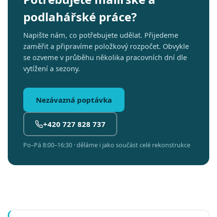
podlahářské práce?
Napište nám, co potřebujete udělat. Přijedeme
zaměřit a připravíme položkový rozpočet. Obvykle
se ozveme v průběhu několika pracovních dní dle
vytížení a sezony.
Nezávazná poptávka
+420 727 828 737
Po–Pá 8:00–16:30 · děláme i jako součást celé rekonstrukce