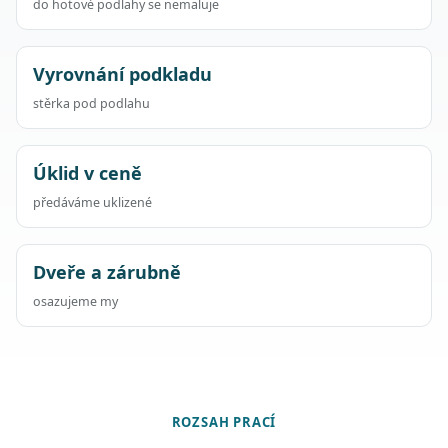
do hotové podlahy se nemaluje
Vyrovnání podkladu
stěrka pod podlahu
Úklid v ceně
předáváme uklizené
Dveře a zárubně
osazujeme my
ROZSAH PRACÍ