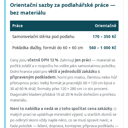
Orientační sazby za podlahářské práce —
bez materiálu
Práce
Orientačně
Samonivelační stěrka pod podlahu
170 – 350 Kč
Pokládka dlažby, formát do 60 × 60 cm
560 – 1 000 Kč
Ceny jsou
včetně DPH 12 %
.
Zahrnují
jen práci
— materiál se
počítá zvlášť a v rozpočtu ho vidíte jako samostatnou položku.
Dolní hranice platí pro
větší a jednodušší zakázku s
připraveným podkladem
, horní pro malou, členitou nebo hůř
přístupnou práci.
Velký formát je pracnější: 60 × 120 cm bývá o
30 až 60 % dráž, formáty přes 120 × 280 cm i o sto procent.
Diagonální kladení přidává 10 až 20 % kvůli dořezům a prořezu
materiálu.
Není to nabídka a nedá se z toho spočítat cena zakázky.
U
malých prací se uplatňuje minimální výjezd, u starších domů se
po odkrytí skoro vždy najde něco, co se musí spravit navíc, a
řada položek — lešení, doprava, kontejner, příprava podkladu —