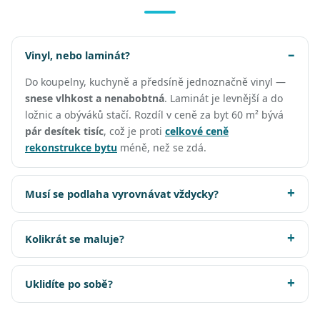
Vinyl, nebo laminát?
Do koupelny, kuchyně a předsíně jednoznačně vinyl —
snese vlhkost a nenabobtná
. Laminát je levnější a do
ložnic a obýváků stačí. Rozdíl v ceně za byt 60 m² bývá
pár desítek tisíc
, což je proti
celkové ceně
rekonstrukce bytu
méně, než se zdá.
Musí se podlaha vyrovnávat vždycky?
Kolikrát se maluje?
Uklidíte po sobě?