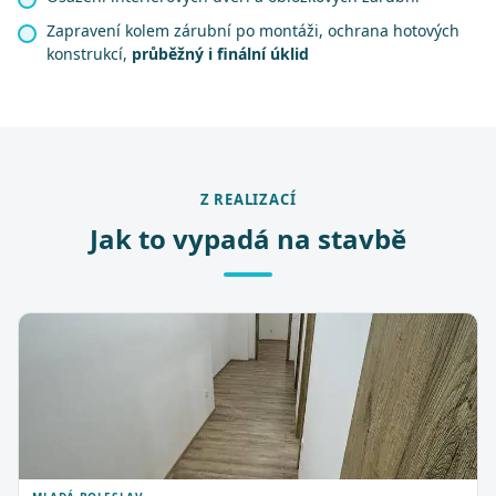
Zapravení kolem zárubní po montáži, ochrana hotových
konstrukcí,
průběžný i finální úklid
Z REALIZACÍ
Jak to vypadá na stavbě