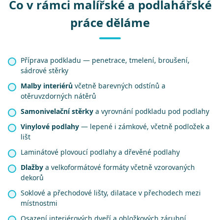
Co v rámci malířské a podlahářské
práce děláme
Příprava podkladu — penetrace, tmelení, broušení,
sádrové stěrky
Malby interiérů
včetně barevných odstínů a
otěruvzdorných nátěrů
Samonivelační stěrky
a vyrovnání podkladu pod podlahy
Vinylové podlahy
— lepené i zámkové, včetně podložek a
lišt
Laminátové plovoucí podlahy a dřevěné podlahy
Dlažby
a velkoformátové formáty včetně vzorovaných
dekorů
Soklové a přechodové lišty, dilatace v přechodech mezi
místnostmi
Osazení interiérových dveří a obložkových zárubní