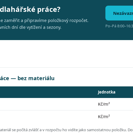
odlahářské práce?
Nezávaz
me zaměřit a připravíme položkový rozpočet.
Po–Pá 8:00–16:3
ích dní dle vytížení a sezony.
ráce — bez materiálu
Jednotka
Kč/m²
Kč/m²
eriál se počítá zvlášť a v rozpočtu ho vidíte jako samostatnou položku.
Dol