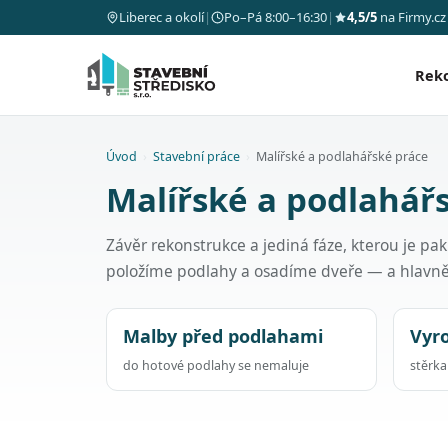
Liberec a okolí
|
Po–Pá 8:00–16:30
|
4,5/5
na Firmy.cz
Rek
Úvod
›
Stavební práce
›
Malířské a podlahářské práce
Malířské a podlahářs
Závěr rekonstrukce a jediná fáze, kterou je p
položíme podlahy a osadíme dveře — a hlavn
Malby před podlahami
Vyr
do hotové podlahy se nemaluje
stěrk