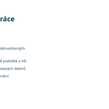
práce
 otěruvzdorných
 podložek a lišt
rovaných dekorů
árubní