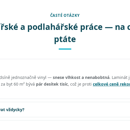
ČASTÉ OTÁZKY
řské a podlahářské práce — na 
ptáte
edsíně jednoznačně vinyl —
snese vlhkost a nenabobtná
. Laminát j
ě za byt 60 m² bývá
pár desítek tisíc
, což je proti
celkové ceně reko
at vždycky?