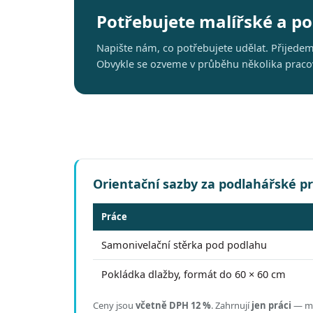
Potřebujete malířské a p
Napište nám, co potřebujete udělat. Přijede
Obvykle se ozveme v průběhu několika pracovn
Orientační sazby za podlahářské p
Práce
Samonivelační stěrka pod podlahu
Pokládka dlažby, formát do 60 × 60 cm
Ceny jsou
včetně DPH 12 %
.
Zahrnují
jen práci
— mat