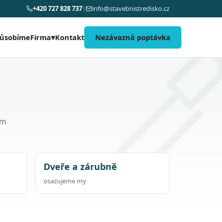
+420 727 828 737
|
info@stavebnistredisko.cz
působíme
Kontakt
Nezávazná poptávka
Firma
▾
om
Dveře a zárubně
osazujeme my