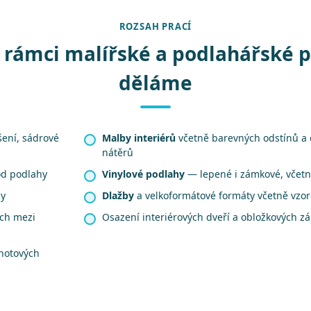
ROZSAH PRACÍ
 rámci malířské a podlahářské 
děláme
šení, sádrové
Malby interiérů
včetně barevných odstínů a
nátěrů
od podlahy
Vinylové podlahy
— lepené i zámkové, včetně
hy
Dlažby
a velkoformátové formáty včetně vzo
ech mezi
Osazení interiérových dveří a obložkových z
hotových