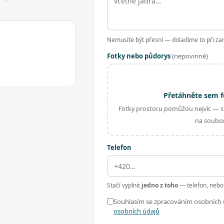
Nemusíte být přesní — doladíme to při za
Fotky nebo půdorys
(nepovinné)
Přetáhněte sem f
Fotky prostoru pomůžou nejvíc — st
na soubor
Telefon
Stačí vyplnit
jedno z toho
— telefon, nebo
Souhlasím se zpracováním osobních ú
osobních údajů