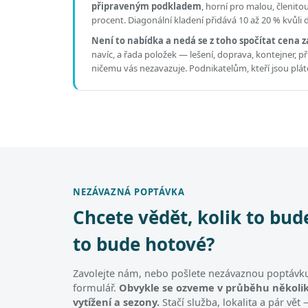
připraveným podkladem
, horní pro malou, členit
procent. Diagonální kladení přidává 10 až 20 % kvůli
Není to nabídka a nedá se z toho spočítat cena z
navíc, a řada položek — lešení, doprava, kontejner, 
ničemu vás nezavazuje. Podnikatelům, kteří jsou pl
NEZÁVAZNÁ POPTÁVKA
Chcete vědět, kolik to bud
to bude hotové?
Zavolejte nám, nebo pošlete nezávaznou poptávku
formulář.
Obvykle se ozveme v průběhu několik
vytížení a sezony.
Stačí služba, lokalita a pár vě