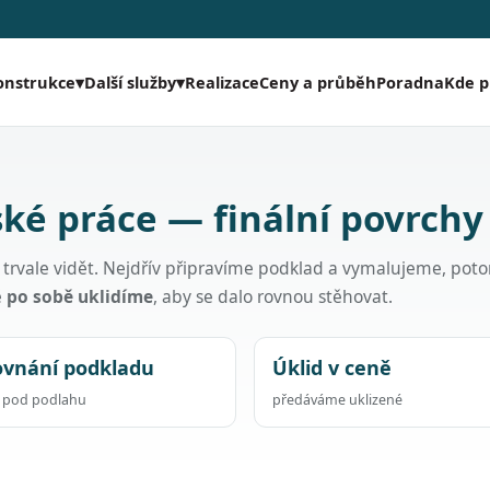
Realizace
Ceny a průběh
Poradna
Kde 
onstrukce
▾
Další služby
▾
ké práce — finální povrchy
ak trvale vidět. Nejdřív připravíme podklad a vymalujeme, pot
ě
po sobě uklidíme
, aby se dalo rovnou stěhovat.
ovnání podkladu
Úklid v ceně
a pod podlahu
předáváme uklizené