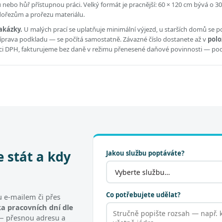
ou nebo hůř přístupnou práci.
Velký formát je pracnější: 60 × 120 cm bývá o 30
 dořezům a prořezu materiálu.
akázky.
U malých prací se uplatňuje minimální výjezd, u starších domů se po
příprava podkladu — se počítá samostatně. Závazné číslo dostanete až v
polo
átci DPH, fakturujeme bez daně v režimu přenesené daňové povinnosti — po
e stát a kdy
Jakou službu poptáváte?
Co potřebujete udělat?
 e-mailem či přes
a pracovních dní dle
t — přesnou adresu a