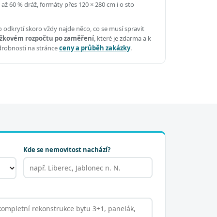
 až 60 % dráž, formáty přes 120 × 280 cm i o sto
 odkrytí skoro vždy najde něco, co se musí spravit
žkovém rozpočtu po zaměření
, které je zdarma a k
drobnosti na stránce
ceny a průběh zakázky
.
Kde se nemovitost nachází?