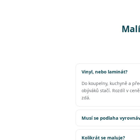
Malí
Vinyl, nebo laminát?
Do koupelny, kuchyně a př
obýváků stačí. Rozdíl v cen
zdá.
Musí se podlaha vyrovnáv
Kolikrát se maluje?