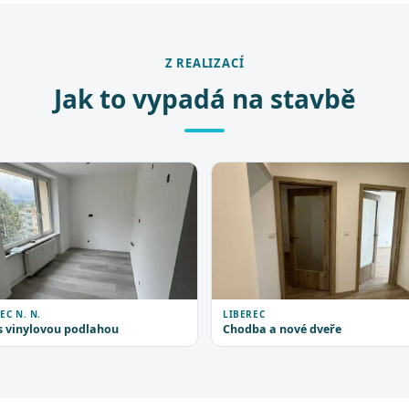
Z REALIZACÍ
Jak to vypadá na stavbě
EC N. N.
LIBEREC
s vinylovou podlahou
Chodba a nové dveře