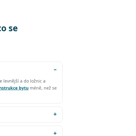
co se
e levnější a do ložnic a
nstrukce bytu
méně, než se