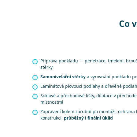
Co v
Příprava podkladu — penetrace, tmelení, brou
stěrky
Samonivelační stěrky
a vyrovnání podkladu p
Laminátové plovoucí podlahy a dřevěné podla
Soklové a přechodové lišty, dilatace v přechod
místnostmi
Zapravení kolem zárubní po montáži, ochrana 
konstrukcí,
průběžný i finální úklid