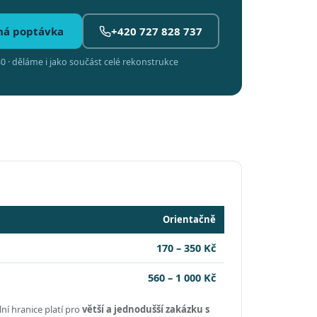
ná poptávka
+420 727 828 737
0 · děláme i jako součást celé rekonstrukce
Orientačně
170 – 350 Kč
560 – 1 000 Kč
ní hranice platí pro
větší a jednodušší zakázku s