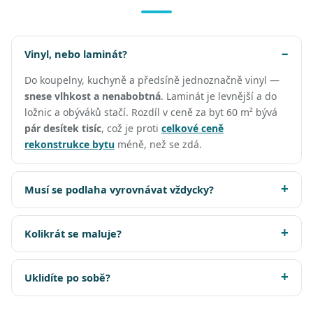
Vinyl, nebo laminát?
Do koupelny, kuchyně a předsíně jednoznačně vinyl —
snese vlhkost a nenabobtná
. Laminát je levnější a do
ložnic a obýváků stačí. Rozdíl v ceně za byt 60 m² bývá
pár desítek tisíc
, což je proti
celkové ceně
rekonstrukce bytu
méně, než se zdá.
Musí se podlaha vyrovnávat vždycky?
Kolikrát se maluje?
Uklidíte po sobě?