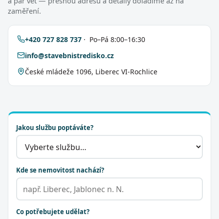
a pár vět — přesnou adresu a detaily doladíme až na
zaměření.
+420 727 828 737
· Po–Pá 8:00–16:30
info@stavebnistredisko.cz
České mládeže 1096, Liberec VI-Rochlice
Jakou službu poptáváte?
Kde se nemovitost nachází?
Co potřebujete udělat?