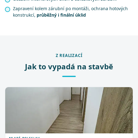
Zapravení kolem zárubní po montáži, ochrana hotových
konstrukcí,
průběžný i finální úklid
Z REALIZACÍ
Jak to vypadá na stavbě