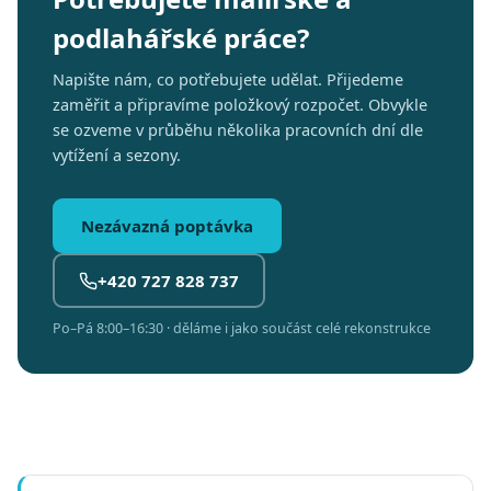
podlahářské práce?
Napište nám, co potřebujete udělat. Přijedeme
zaměřit a připravíme položkový rozpočet. Obvykle
se ozveme v průběhu několika pracovních dní dle
vytížení a sezony.
Nezávazná poptávka
+420 727 828 737
Po–Pá 8:00–16:30 · děláme i jako součást celé rekonstrukce