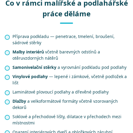
Co v rámci malířské a podlahářské
práce děláme
Příprava podkladu — penetrace, tmelení, broušení,
sádrové stěrky
Malby interiérů
včetně barevných odstínů a
otěruvzdorných nátěrů
Samonivelační stěrky
a vyrovnání podkladu pod podlahy
Vinylové podlahy
— lepené i zámkové, včetně podložek a
lišt
Laminátové plovoucí podlahy a dřevěné podlahy
Dlažby
a velkoformátové formáty včetně vzorovaných
dekorů
Soklové a přechodové lišty, dilatace v přechodech mezi
místnostmi
Osazení interiérových dveří a obložkových zárubní