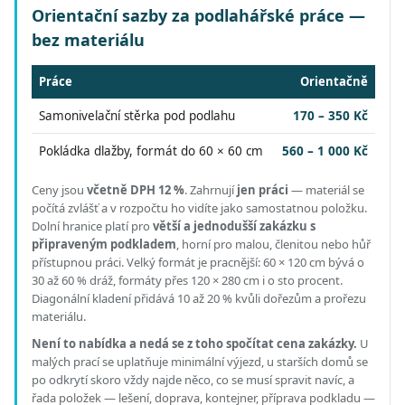
Orientační sazby za podlahářské práce —
bez materiálu
Práce
Orientačně
Samonivelační stěrka pod podlahu
170 – 350 Kč
Pokládka dlažby, formát do 60 × 60 cm
560 – 1 000 Kč
Ceny jsou
včetně DPH 12 %
.
Zahrnují
jen práci
— materiál se
počítá zvlášť a v rozpočtu ho vidíte jako samostatnou položku.
Dolní hranice platí pro
větší a jednodušší zakázku s
připraveným podkladem
, horní pro malou, členitou nebo hůř
přístupnou práci.
Velký formát je pracnější: 60 × 120 cm bývá o
30 až 60 % dráž, formáty přes 120 × 280 cm i o sto procent.
Diagonální kladení přidává 10 až 20 % kvůli dořezům a prořezu
materiálu.
Není to nabídka a nedá se z toho spočítat cena zakázky.
U
malých prací se uplatňuje minimální výjezd, u starších domů se
po odkrytí skoro vždy najde něco, co se musí spravit navíc, a
řada položek — lešení, doprava, kontejner, příprava podkladu —