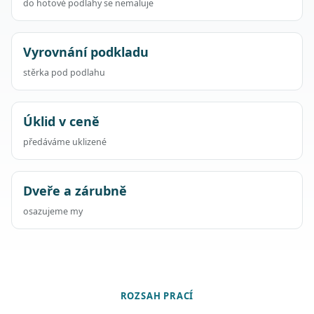
do hotové podlahy se nemaluje
Vyrovnání podkladu
stěrka pod podlahu
Úklid v ceně
předáváme uklizené
Dveře a zárubně
osazujeme my
ROZSAH PRACÍ