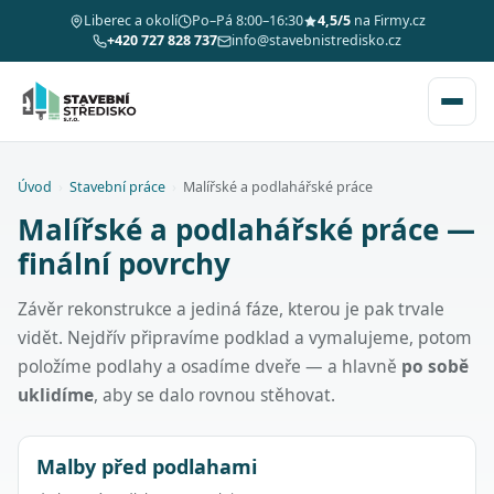
Liberec a okolí
Po–Pá 8:00–16:30
4,5/5
na Firmy.cz
+420 727 828 737
info@stavebnistredisko.cz
Úvod
›
Stavební práce
›
Malířské a podlahářské práce
Malířské a podlahářské práce —
finální povrchy
Závěr rekonstrukce a jediná fáze, kterou je pak trvale
vidět. Nejdřív připravíme podklad a vymalujeme, potom
položíme podlahy a osadíme dveře — a hlavně
po sobě
uklidíme
, aby se dalo rovnou stěhovat.
Malby před podlahami