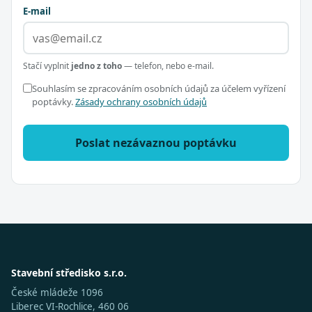
E-mail
Stačí vyplnit
jedno z toho
— telefon, nebo e-mail.
Souhlasím se zpracováním osobních údajů za účelem vyřízení
poptávky.
Zásady ochrany osobních údajů
Poslat nezávaznou poptávku
Stavební středisko s.r.o.
České mládeže 1096
Liberec VI-Rochlice, 460 06