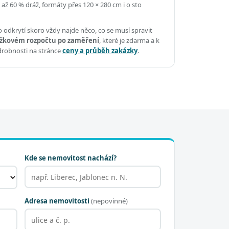
 až 60 % dráž, formáty přes 120 × 280 cm i o sto
 odkrytí skoro vždy najde něco, co se musí spravit
žkovém rozpočtu po zaměření
, které je zdarma a k
drobnosti na stránce
ceny a průběh zakázky
.
Kde se nemovitost nachází?
Adresa nemovitosti
(nepovinné)