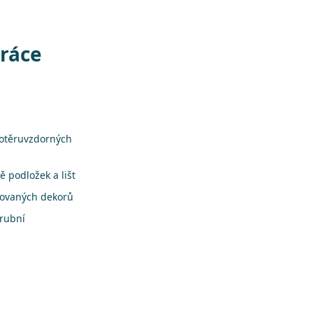
práce
 otěruvzdorných
 podložek a lišt
rovaných dekorů
árubní