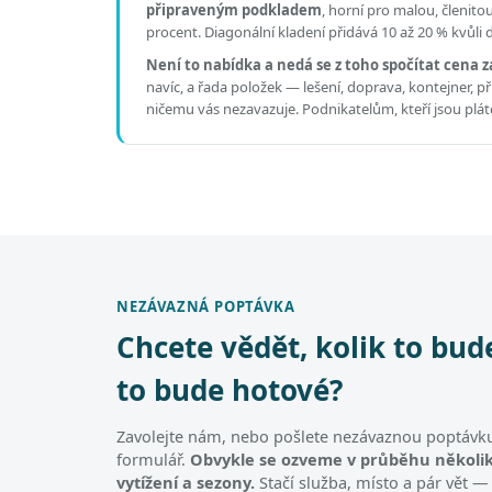
připraveným podkladem
, horní pro malou, členit
procent. Diagonální kladení přidává 10 až 20 % kvůli
Není to nabídka a nedá se z toho spočítat cena z
navíc, a řada položek — lešení, doprava, kontejner, 
ničemu vás nezavazuje. Podnikatelům, kteří jsou pl
NEZÁVAZNÁ POPTÁVKA
Chcete vědět, kolik to bud
to bude hotové?
Zavolejte nám, nebo pošlete nezávaznou poptávku
formulář.
Obvykle se ozveme v průběhu několik
vytížení a sezony.
Stačí služba, místo a pár vět —