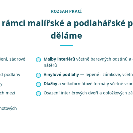
ROZSAH PRACÍ
 rámci malířské a podlahářské 
děláme
šení, sádrové
Malby interiérů
včetně barevných odstínů a
nátěrů
od podlahy
Vinylové podlahy
— lepené i zámkové, včetně
hy
Dlažby
a velkoformátové formáty včetně vzo
ech mezi
Osazení interiérových dveří a obložkových z
hotových