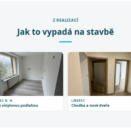
Z REALIZACÍ
Jak to vypadá na stavbě
EC N. N.
LIBEREC
s vinylovou podlahou
Chodba a nové dveře