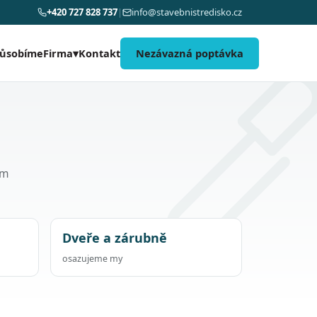
+420 727 828 737
|
info@stavebnistredisko.cz
působíme
Kontakt
Nezávazná poptávka
Firma
▾
om
Dveře a zárubně
osazujeme my