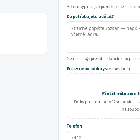
Adresu vyplňte, jen pokud chcete — s ní
Co potřebujete udělat?
Nemusíte být přesní — doladíme to při za
Fotky nebo půdorys
(nepovinné)
Přetáhněte sem f
Fotky prostoru pomůžou nejvíc — st
na soubor
Telefon