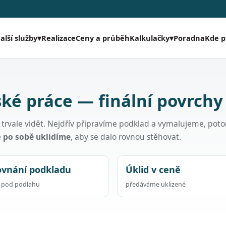
Realizace
Ceny a průběh
Poradna
Kde 
alší služby
▾
Kalkulačky
▾
ké práce — finální povrchy
ak trvale vidět. Nejdřív připravíme podklad a vymalujeme, pot
ě
po sobě uklidíme
, aby se dalo rovnou stěhovat.
ovnání podkladu
Úklid v ceně
a pod podlahu
předáváme uklizené