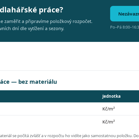
odlahářské práce?
Nezávaz
me zaměřit a připravíme položkový rozpočet.
Po–Pá 8:00–16:3
ích dní dle vytížení a sezony.
ráce — bez materiálu
Jednotka
Kč/m²
Kč/m²
eriál se počítá zvlášť a v rozpočtu ho vidíte jako samostatnou položku.
Dol