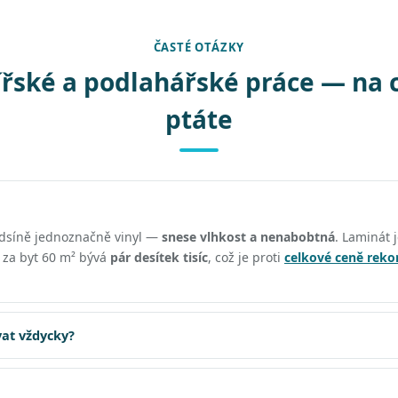
ČASTÉ OTÁZKY
řské a podlahářské práce — na 
ptáte
edsíně jednoznačně vinyl —
snese vlhkost a nenabobtná
. Laminát j
ě za byt 60 m² bývá
pár desítek tisíc
, což je proti
celkové ceně reko
at vždycky?