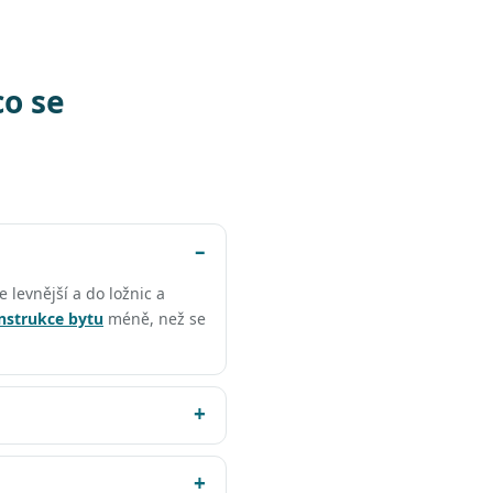
co se
e levnější a do ložnic a
nstrukce bytu
méně, než se