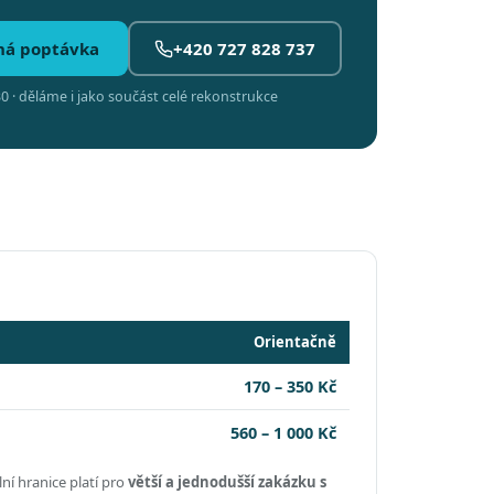
ná poptávka
+420 727 828 737
0 · děláme i jako součást celé rekonstrukce
Orientačně
170 – 350 Kč
560 – 1 000 Kč
ní hranice platí pro
větší a jednodušší zakázku s