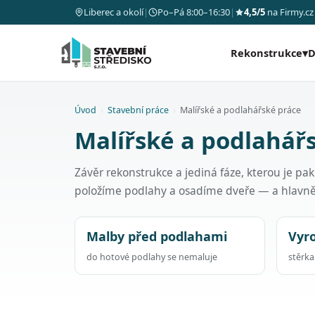
Liberec a okolí
|
Po–Pá 8:00–16:30
|
4,5/5
na Firmy.cz
Rekonstrukce
▾
D
Úvod
›
Stavební práce
›
Malířské a podlahářské práce
Malířské a podlahářs
Závěr rekonstrukce a jediná fáze, kterou je p
položíme podlahy a osadíme dveře — a hlavn
Malby před podlahami
Vyr
do hotové podlahy se nemaluje
stěrk