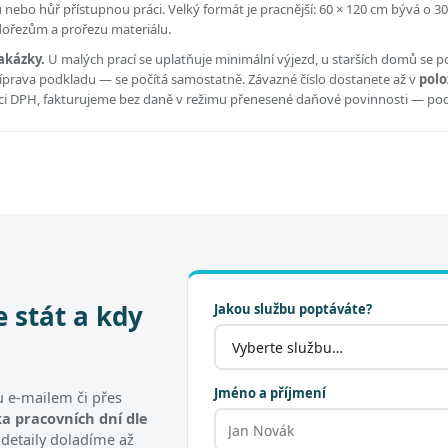
ou nebo hůř přístupnou práci.
Velký formát je pracnější: 60 × 120 cm bývá o 30
 dořezům a prořezu materiálu.
akázky.
U malých prací se uplatňuje minimální výjezd, u starších domů se po
příprava podkladu — se počítá samostatně. Závazné číslo dostanete až v
polo
átci DPH, fakturujeme bez daně v režimu přenesené daňové povinnosti — po
e stát a kdy
Jakou službu poptáváte?
Jméno a příjmení
 e-mailem či přes
a pracovních dní dle
 detaily doladíme až