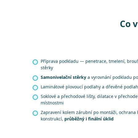
Co v
Příprava podkladu — penetrace, tmelení, brou
stěrky
Samonivelační stěrky
a vyrovnání podkladu p
Laminátové plovoucí podlahy a dřevěné podla
Soklové a přechodové lišty, dilatace v přechod
místnostmi
Zapravení kolem zárubní po montáži, ochrana 
konstrukcí,
průběžný i finální úklid