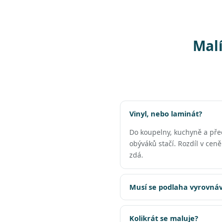
Malí
Vinyl, nebo laminát?
Do koupelny, kuchyně a př
obýváků stačí. Rozdíl v cen
zdá.
Musí se podlaha vyrovnáv
Kolikrát se maluje?