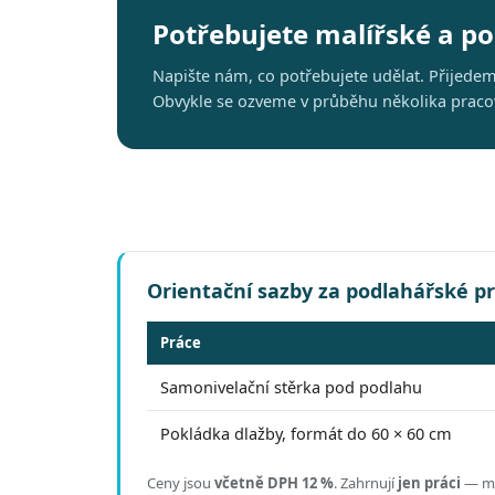
Potřebujete malířské a p
Napište nám, co potřebujete udělat. Přijede
Obvykle se ozveme v průběhu několika pracovn
Orientační sazby za podlahářské p
Práce
Samonivelační stěrka pod podlahu
Pokládka dlažby, formát do 60 × 60 cm
Ceny jsou
včetně DPH 12 %
.
Zahrnují
jen práci
— mat