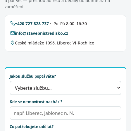
a pár vět — přesnou adresu a detaily doladíme až na
zaměření.
+420 727 828 737
· Po–Pá 8:00–16:30
info@stavebnistredisko.cz
České mládeže 1096, Liberec VI-Rochlice
Jakou službu poptáváte?
Kde se nemovitost nachází?
Co potřebujete udělat?