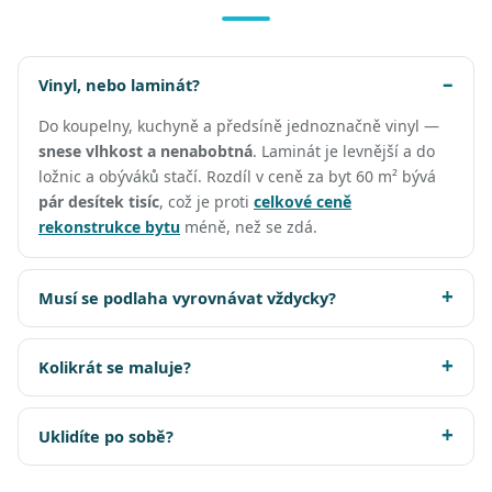
Vinyl, nebo laminát?
Do koupelny, kuchyně a předsíně jednoznačně vinyl —
snese vlhkost a nenabobtná
. Laminát je levnější a do
ložnic a obýváků stačí. Rozdíl v ceně za byt 60 m² bývá
pár desítek tisíc
, což je proti
celkové ceně
rekonstrukce bytu
méně, než se zdá.
Musí se podlaha vyrovnávat vždycky?
Kolikrát se maluje?
Uklidíte po sobě?