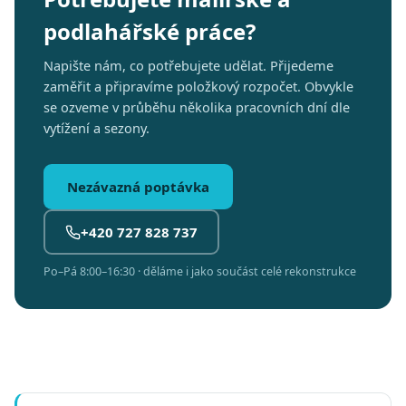
podlahářské práce?
Napište nám, co potřebujete udělat. Přijedeme
zaměřit a připravíme položkový rozpočet. Obvykle
se ozveme v průběhu několika pracovních dní dle
vytížení a sezony.
Nezávazná poptávka
+420 727 828 737
Po–Pá 8:00–16:30 · děláme i jako součást celé rekonstrukce