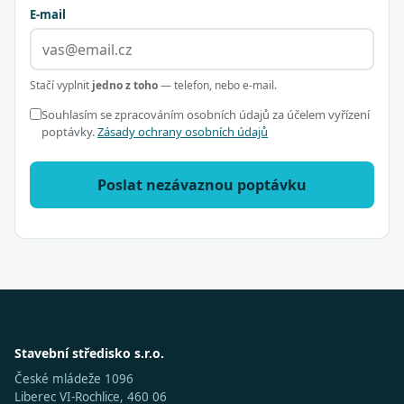
E-mail
Stačí vyplnit
jedno z toho
— telefon, nebo e-mail.
Souhlasím se zpracováním osobních údajů za účelem vyřízení
poptávky.
Zásady ochrany osobních údajů
Poslat nezávaznou poptávku
Stavební středisko s.r.o.
České mládeže 1096
Liberec VI-Rochlice, 460 06