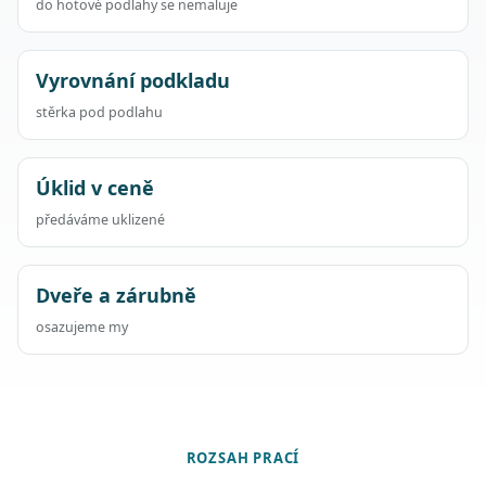
do hotové podlahy se nemaluje
Vyrovnání podkladu
stěrka pod podlahu
Úklid v ceně
předáváme uklizené
Dveře a zárubně
osazujeme my
ROZSAH PRACÍ