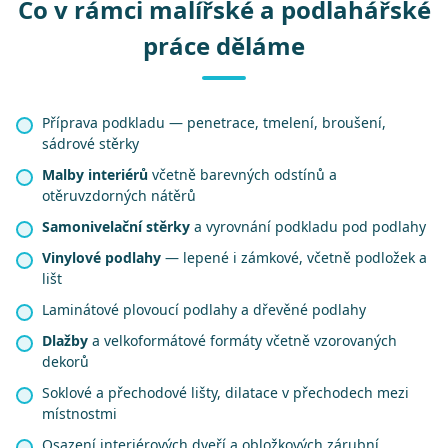
Co v rámci malířské a podlahářské
práce děláme
Příprava podkladu — penetrace, tmelení, broušení,
sádrové stěrky
Malby interiérů
včetně barevných odstínů a
otěruvzdorných nátěrů
Samonivelační stěrky
a vyrovnání podkladu pod podlahy
Vinylové podlahy
— lepené i zámkové, včetně podložek a
lišt
Laminátové plovoucí podlahy a dřevěné podlahy
Dlažby
a velkoformátové formáty včetně vzorovaných
dekorů
Soklové a přechodové lišty, dilatace v přechodech mezi
místnostmi
Osazení interiérových dveří a obložkových zárubní