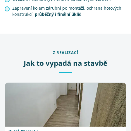
Zapravení kolem zárubní po montáži, ochrana hotových
konstrukcí,
průběžný i finální úklid
Z REALIZACÍ
Jak to vypadá na stavbě