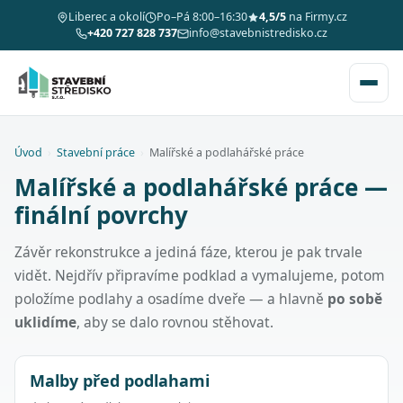
Liberec a okolí
Po–Pá 8:00–16:30
4,5/5
na Firmy.cz
+420 727 828 737
info@stavebnistredisko.cz
Úvod
›
Stavební práce
›
Malířské a podlahářské práce
Malířské a podlahářské práce —
finální povrchy
Závěr rekonstrukce a jediná fáze, kterou je pak trvale
vidět. Nejdřív připravíme podklad a vymalujeme, potom
položíme podlahy a osadíme dveře — a hlavně
po sobě
uklidíme
, aby se dalo rovnou stěhovat.
Malby před podlahami