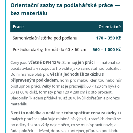
Orientační sazby za podlahářské práce —
bez materiálu
Práce
Orientačně
Samonivelační stěrka pod podlahu
170 – 350 Kč
Pokládka dlažby, formát do 60 × 60 cm
560 – 1 000 Kč
Ceny jsou
včetně DPH 12 %
.
Zahrnují
jen práci
— materiál se
počítá zvlášť a v rozpočtu ho vidíte jako samostatnou položku.
Dolní hranice platí pro
větší a jednodušší zakázku s
připraveným podkladem
, horní pro malou, členitou nebo hůř
přístupnou práci.
Velký formát je pracnější: 60 × 120 cm bývá o
30 až 60 % dráž, formáty přes 120 × 280 cm i o sto procent.
Diagonální kladení přidává 10 až 20 % kvůli dořezům a prořezu
materiálu.
Není to nabídka a nedá se z toho spočítat cena zakázky.
U
malých prací se uplatňuje minimální výjezd, u starších domů se
po odkrytí skoro vždy najde něco, co se musí spravit navíc, a
řada položek — lešení, doprava, kontejner, příprava podkladu —