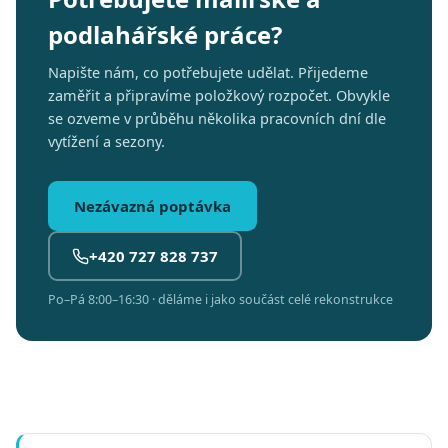
podlahářské práce?
Napište nám, co potřebujete udělat. Přijedeme
zaměřit a připravíme položkový rozpočet. Obvykle
se ozveme v průběhu několika pracovních dní dle
vytížení a sezony.
Nezávazná poptávka
+420 727 828 737
Po–Pá 8:00–16:30 · děláme i jako součást celé rekonstrukce