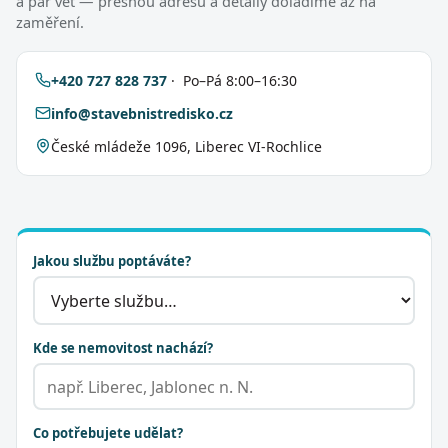
a pár vět — přesnou adresu a detaily doladíme až na
zaměření.
+420 727 828 737
· Po–Pá 8:00–16:30
info@stavebnistredisko.cz
České mládeže 1096, Liberec VI-Rochlice
Jakou službu poptáváte?
Kde se nemovitost nachází?
Co potřebujete udělat?