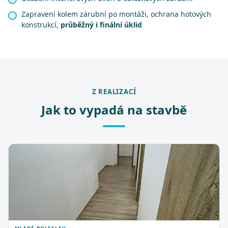
Zapravení kolem zárubní po montáži, ochrana hotových
konstrukcí,
průběžný i finální úklid
Z REALIZACÍ
Jak to vypadá na stavbě