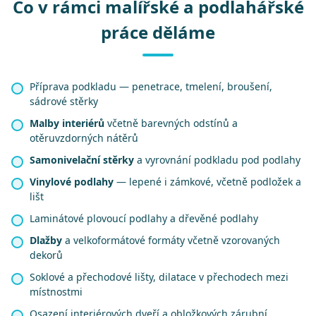
Co v rámci malířské a podlahářské
práce děláme
Příprava podkladu — penetrace, tmelení, broušení,
sádrové stěrky
Malby interiérů
včetně barevných odstínů a
otěruvzdorných nátěrů
Samonivelační stěrky
a vyrovnání podkladu pod podlahy
Vinylové podlahy
— lepené i zámkové, včetně podložek a
lišt
Laminátové plovoucí podlahy a dřevěné podlahy
Dlažby
a velkoformátové formáty včetně vzorovaných
dekorů
Soklové a přechodové lišty, dilatace v přechodech mezi
místnostmi
Osazení interiérových dveří a obložkových zárubní