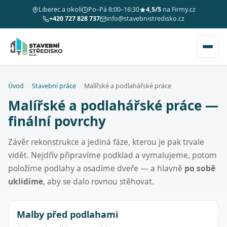
Liberec a okolí
Po–Pá 8:00–16:30
4,5/5
na Firmy.cz
+420 727 828 737
info@stavebnistredisko.cz
Úvod
›
Stavební práce
›
Malířské a podlahářské práce
Malířské a podlahářské práce —
finální povrchy
Závěr rekonstrukce a jediná fáze, kterou je pak trvale
vidět. Nejdřív připravíme podklad a vymalujeme, potom
položíme podlahy a osadíme dveře — a hlavně
po sobě
uklidíme
, aby se dalo rovnou stěhovat.
Malby před podlahami