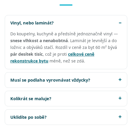
Vinyl, nebo laminát?
Do koupelny, kuchyně a předsíně jednoznačně vinyl —
snese vlhkost a nenabobtná
. Laminát je levnější a do
ložnic a obýváků stačí. Rozdíl v ceně za byt 60 m² bývá
pár desítek tisíc
, což je proti
celkové ceně
rekonstrukce bytu
méně, než se zdá.
Musí se podlaha vyrovnávat vždycky?
Kolikrát se maluje?
Uklidíte po sobě?