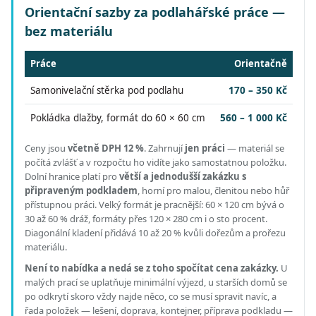
Orientační sazby za podlahářské práce —
bez materiálu
Práce
Orientačně
Samonivelační stěrka pod podlahu
170 – 350 Kč
Pokládka dlažby, formát do 60 × 60 cm
560 – 1 000 Kč
Ceny jsou
včetně DPH 12 %
.
Zahrnují
jen práci
— materiál se
počítá zvlášť a v rozpočtu ho vidíte jako samostatnou položku.
Dolní hranice platí pro
větší a jednodušší zakázku s
připraveným podkladem
, horní pro malou, členitou nebo hůř
přístupnou práci.
Velký formát je pracnější: 60 × 120 cm bývá o
30 až 60 % dráž, formáty přes 120 × 280 cm i o sto procent.
Diagonální kladení přidává 10 až 20 % kvůli dořezům a prořezu
materiálu.
Není to nabídka a nedá se z toho spočítat cena zakázky.
U
malých prací se uplatňuje minimální výjezd, u starších domů se
po odkrytí skoro vždy najde něco, co se musí spravit navíc, a
řada položek — lešení, doprava, kontejner, příprava podkladu —