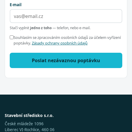
E-mail
Stačí vyplnit
jedno z toho
— telefon, nebo e-mail.
Souhlasím se zpracováním osobních údajů za účelem vyřízení
poptávky.
Zásady ochrany osobních údajů
Poslat nezávaznou poptávku
Stavební středisko s.r.o.
České mládeže 1096
Liberec VI-Rochlice, 460 06