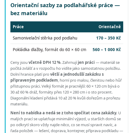
Orientační sazby za podlahářské práce —
bez materiálu
Práce
Orientačně
Samonivelační stěrka pod podlahu
170 – 350 Kč
Pokládka dlažby, formát do 60 × 60 cm
560 – 1 000 Kč
Ceny jsou
včetně DPH 12 %
.
Zahrnují
jen práci
— materiál se
počítá zvlášť a v rozpočtu ho vidíte jako samostatnou položku.
Dolní hranice platí pro
větší a jednodušší zakázku s
připraveným podkladem
, horní pro malou, členitou nebo hůř
přístupnou práci.
Velký formát je pracnější: 60 × 120 cm bývá o
30 až 60 % dráž, formáty přes 120 × 280 cm i o sto procent.
Diagonální kladení přidává 10 až 20 % kvůli dořezům a prořezu
materiálu.
Není to nabídka a nedá se z toho spočítat cena zakázky.
U
malých prací se uplatňuje minimální výjezd, u starších domů se
po odkrytí skoro vždy najde něco, co se musí spravit navíc, a
řada položek — lešení, doprava, kontejner, příprava podkladu —