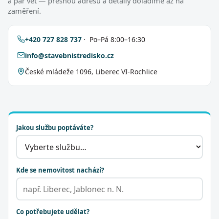
a pár vět — přesnou adresu a detaily doladíme až na
zaměření.
+420 727 828 737
· Po–Pá 8:00–16:30
info@stavebnistredisko.cz
České mládeže 1096, Liberec VI-Rochlice
Jakou službu poptáváte?
Kde se nemovitost nachází?
Co potřebujete udělat?