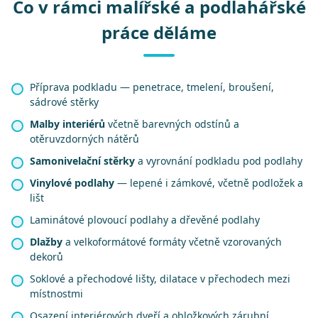
Co v rámci malířské a podlahářské
práce děláme
Příprava podkladu — penetrace, tmelení, broušení,
sádrové stěrky
Malby interiérů
včetně barevných odstínů a
otěruvzdorných nátěrů
Samonivelační stěrky
a vyrovnání podkladu pod podlahy
Vinylové podlahy
— lepené i zámkové, včetně podložek a
lišt
Laminátové plovoucí podlahy a dřevěné podlahy
Dlažby
a velkoformátové formáty včetně vzorovaných
dekorů
Soklové a přechodové lišty, dilatace v přechodech mezi
místnostmi
Osazení interiérových dveří a obložkových zárubní