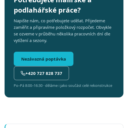
podlahářské práce?
Napište nám, co potřebujete udělat. Přijedeme
zaměřit a připravíme položkový rozpočet. Obvykle
se ozveme v průběhu několika pracovních dní dle
vytížení a sezony.
Nezávazná poptávka
+420 727 828 737
Po–Pá 8:00–16:30 · děláme i jako součást celé rekonstrukce