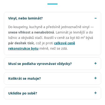
Vinyl, nebo laminát?
Do koupelny, kuchyně a předsíně jednoznačně vinyl —
snese vlhkost a nenabobtná
. Laminát je levnější a do
ložnic a obýváků stačí. Rozdíl v ceně za byt 60 m² bývá
pár desítek tisíc
, což je proti
celkové ceně
rekonstrukce bytu
méně, než se zdá.
Musí se podlaha vyrovnávat vždycky?
Kolikrát se maluje?
Uklidíte po sobě?