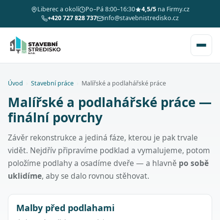
Liberec a okolí
Po–Pá 8:00–16:30
4,5/5
na Firmy.cz
+420 727 828 737
info@stavebnistredisko.cz
Úvod
›
Stavební práce
›
Malířské a podlahářské práce
Malířské a podlahářské práce —
finální povrchy
Závěr rekonstrukce a jediná fáze, kterou je pak trvale
vidět. Nejdřív připravíme podklad a vymalujeme, potom
položíme podlahy a osadíme dveře — a hlavně
po sobě
uklidíme
, aby se dalo rovnou stěhovat.
Malby před podlahami