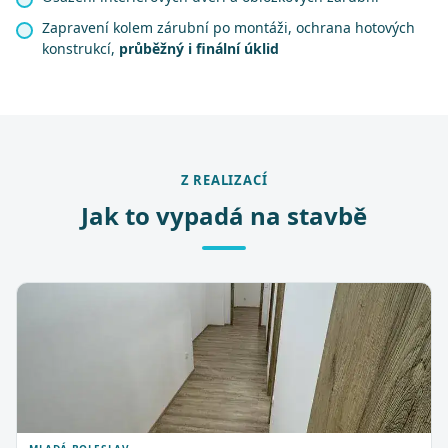
Zapravení kolem zárubní po montáži, ochrana hotových
konstrukcí,
průběžný i finální úklid
Z REALIZACÍ
Jak to vypadá na stavbě