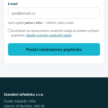
E-mail
Stačí vyplnit
jedno z toho
— telefon, nebo e-mail.
Souhlasím se zpracováním osobních údajů za účelem vyřízení
poptávky.
Zásady ochrany osobních údajů
Poslat nezávaznou poptávku
Stavební středisko s.r.o.
České mládeže 1096
Liberec VI-Rochlice, 460 06