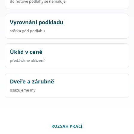
do hotové podlahy se nemaluje
Vyrovnání podkladu
stěrka pod podlahu
Úklid v ceně
předáváme uklizené
Dveře a zárubně
osazujeme my
ROZSAH PRACÍ