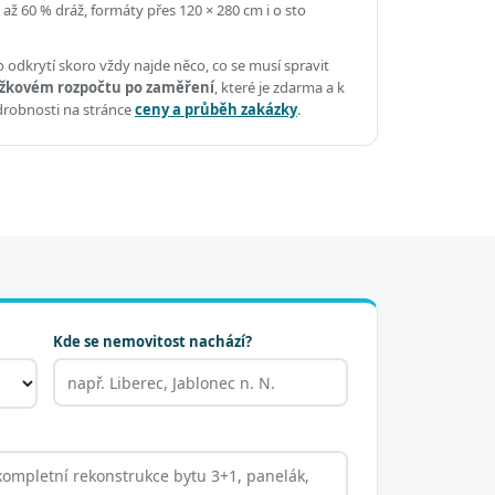
 až 60 % dráž, formáty přes 120 × 280 cm i o sto
 odkrytí skoro vždy najde něco, co se musí spravit
žkovém rozpočtu po zaměření
, které je zdarma a k
drobnosti na stránce
ceny a průběh zakázky
.
Kde se nemovitost nachází?