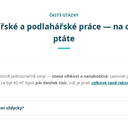
ČASTÉ OTÁZKY
řské a podlahářské práce — na 
ptáte
edsíně jednoznačně vinyl —
snese vlhkost a nenabobtná
. Laminát j
ě za byt 60 m² bývá
pár desítek tisíc
, což je proti
celkové ceně reko
at vždycky?