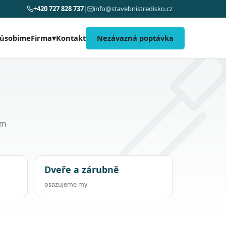
+420 727 828 737
|
info@stavebnistredisko.cz
působíme
Kontakt
Nezávazná poptávka
Firma
▾
om
Dveře a zárubně
osazujeme my