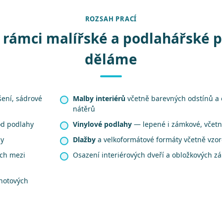
ROZSAH PRACÍ
 rámci malířské a podlahářské 
děláme
šení, sádrové
Malby interiérů
včetně barevných odstínů a
nátěrů
od podlahy
Vinylové podlahy
— lepené i zámkové, včetně
hy
Dlažby
a velkoformátové formáty včetně vzo
ech mezi
Osazení interiérových dveří a obložkových z
hotových