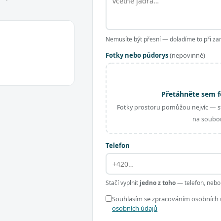
Nemusíte být přesní — doladíme to při za
Fotky nebo půdorys
(nepovinné)
Přetáhněte sem f
Fotky prostoru pomůžou nejvíc — st
na soubor
Telefon
Stačí vyplnit
jedno z toho
— telefon, nebo
Souhlasím se zpracováním osobních ú
osobních údajů