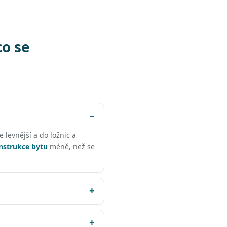
co se
e levnější a do ložnic a
nstrukce bytu
méně, než se