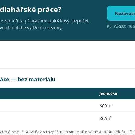
odlahářské práce?
Nezávaz
me zaměřit a připravíme položkový rozpočet.
Po–Pá 8:00–16:3
ích dní dle vytížení a sezony.
ráce — bez materiálu
Jednotka
Kč/m²
Kč/m²
eriál se počítá zvlášť a v rozpočtu ho vidíte jako samostatnou položku.
Dol