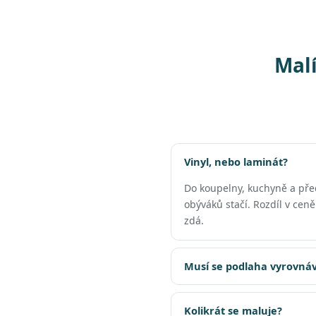
Malí
Vinyl, nebo laminát?
Do koupelny, kuchyně a př
obýváků stačí. Rozdíl v cen
zdá.
Musí se podlaha vyrovnáv
Kolikrát se maluje?