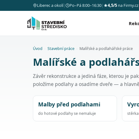
Liberec a okolí
|
Po–Pá 8:00–16:30
|
4,5/5
na Firmy.cz
Rek
Úvod
›
Stavební práce
›
Malířské a podlahářské práce
Malířské a podlahářs
Závěr rekonstrukce a jediná fáze, kterou je p
položíme podlahy a osadíme dveře — a hlavn
Malby před podlahami
Vyr
do hotové podlahy se nemaluje
stěrk