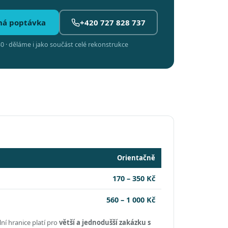
ná poptávka
+420 727 828 737
0 · děláme i jako součást celé rekonstrukce
Orientačně
170 – 350 Kč
560 – 1 000 Kč
ní hranice platí pro
větší a jednodušší zakázku s