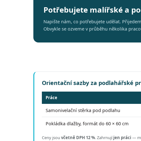
Potřebujete malířské a p
Napište nám, co potřebujete udělat. Přijede
Obvykle se ozveme v průběhu několika pracovn
Orientační sazby za podlahářské p
Práce
Samonivelační stěrka pod podlahu
Pokládka dlažby, formát do 60 × 60 cm
Ceny jsou
včetně DPH 12 %
.
Zahrnují
jen práci
— mat