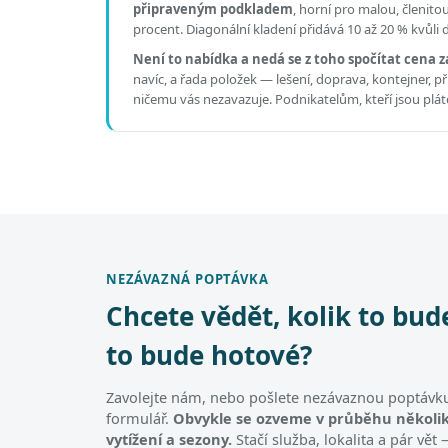
připraveným podkladem
, horní pro malou, členit
procent. Diagonální kladení přidává 10 až 20 % kvůli
Není to nabídka a nedá se z toho spočítat cena z
navíc, a řada položek — lešení, doprava, kontejner, 
ničemu vás nezavazuje. Podnikatelům, kteří jsou pl
NEZÁVAZNÁ POPTÁVKA
Chcete vědět, kolik to bud
to bude hotové?
Zavolejte nám, nebo pošlete nezávaznou poptávku
formulář.
Obvykle se ozveme v průběhu několik
vytížení a sezony.
Stačí služba, lokalita a pár vě