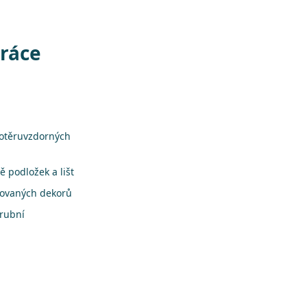
práce
 otěruvzdorných
 podložek a lišt
rovaných dekorů
árubní