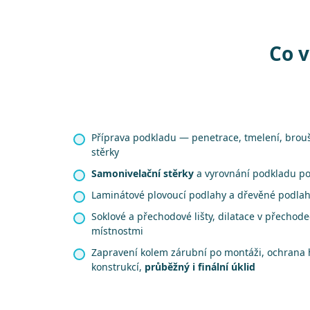
Co v
Příprava podkladu — penetrace, tmelení, brou
stěrky
Samonivelační stěrky
a vyrovnání podkladu p
Laminátové plovoucí podlahy a dřevěné podla
Soklové a přechodové lišty, dilatace v přechod
místnostmi
Zapravení kolem zárubní po montáži, ochrana 
konstrukcí,
průběžný i finální úklid