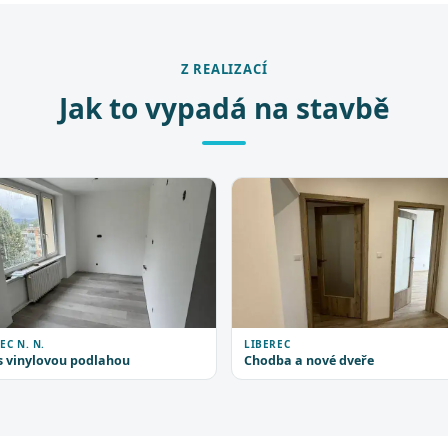
Z REALIZACÍ
Jak to vypadá na stavbě
EC N. N.
LIBEREC
s vinylovou podlahou
Chodba a nové dveře