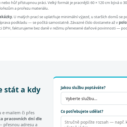
ou nebo hůř přístupnou práci.
Velký formát je pracnější: 60 × 120 cm bývá o 30
 dořezům a prořezu materiálu.
akázky.
U malých prací se uplatňuje minimální výjezd, u starších domů se po
příprava podkladu — se počítá samostatně. Závazné číslo dostanete až v
polo
átci DPH, fakturujeme bez daně v režimu přenesené daňové povinnosti — po
e stát a kdy
Jakou službu poptáváte?
Co potřebujete udělat?
 e-mailem či přes
a pracovních dní dle
t — přesnou adresu a