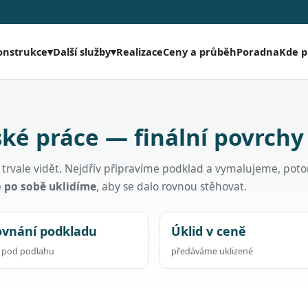
Realizace
Ceny a průběh
Poradna
Kde 
onstrukce
▾
Další služby
▾
ké práce — finální povrchy
ak trvale vidět. Nejdřív připravíme podklad a vymalujeme, pot
ě
po sobě uklidíme
, aby se dalo rovnou stěhovat.
ovnání podkladu
Úklid v ceně
a pod podlahu
předáváme uklizené