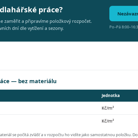
odlahářské práce?
Nezávaz
me zaměřit a připravíme položkový rozpočet.
Po–Pá 8:00–16:3
ích dní dle vytížení a sezony.
ráce — bez materiálu
Jednotka
Kč/m²
Kč/m²
eriál se počítá zvlášť a v rozpočtu ho vidíte jako samostatnou položku.
Dol