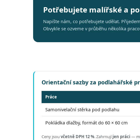
Potřebujete malířské a p
Napište nám, co potřebujete udělat. Přijede
Obvykle se ozveme v průběhu několika pracovn
Orientační sazby za podlahářské p
Práce
Samonivelační stěrka pod podlahu
Pokládka dlažby, formát do 60 × 60 cm
Ceny jsou
včetně DPH 12 %
.
Zahrnují
jen práci
— mat