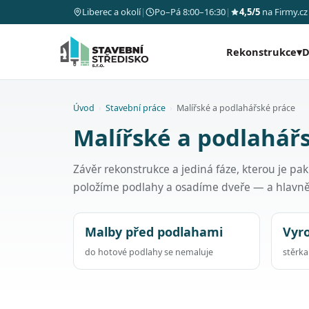
Liberec a okolí
|
Po–Pá 8:00–16:30
|
4,5/5
na Firmy.cz
Rekonstrukce
▾
D
Úvod
›
Stavební práce
›
Malířské a podlahářské práce
Malířské a podlahářs
Závěr rekonstrukce a jediná fáze, kterou je p
položíme podlahy a osadíme dveře — a hlavn
Malby před podlahami
Vyr
do hotové podlahy se nemaluje
stěrk