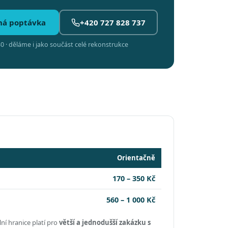
ná poptávka
+420 727 828 737
0 · děláme i jako součást celé rekonstrukce
Orientačně
170 – 350 Kč
560 – 1 000 Kč
ní hranice platí pro
větší a jednodušší zakázku s