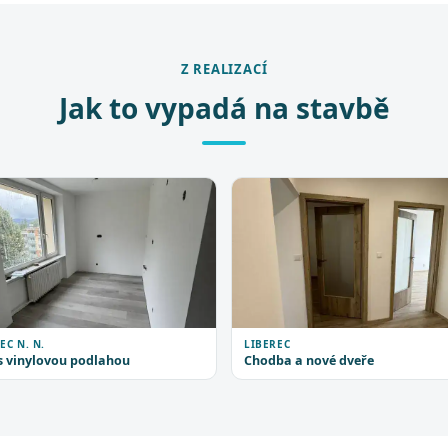
Z REALIZACÍ
Jak to vypadá na stavbě
EC N. N.
LIBEREC
s vinylovou podlahou
Chodba a nové dveře