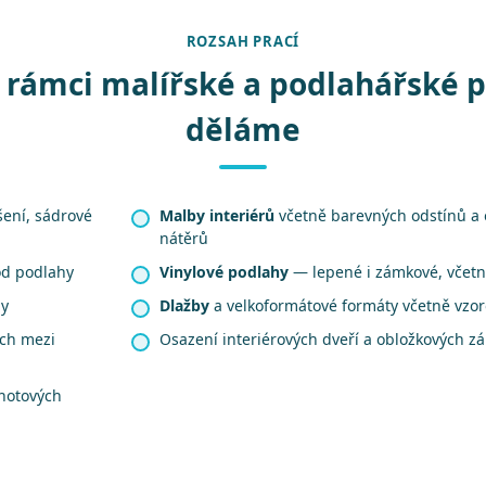
ROZSAH PRACÍ
 rámci malířské a podlahářské 
děláme
šení, sádrové
Malby interiérů
včetně barevných odstínů a
nátěrů
od podlahy
Vinylové podlahy
— lepené i zámkové, včetně
hy
Dlažby
a velkoformátové formáty včetně vzo
ech mezi
Osazení interiérových dveří a obložkových z
hotových