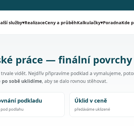
Realizace
Ceny a průběh
Poradna
Kde 
alší služby
▾
Kalkulačky
▾
ké práce — finální povrchy
ak trvale vidět. Nejdřív připravíme podklad a vymalujeme, pot
ě
po sobě uklidíme
, aby se dalo rovnou stěhovat.
ovnání podkladu
Úklid v ceně
a pod podlahu
předáváme uklizené