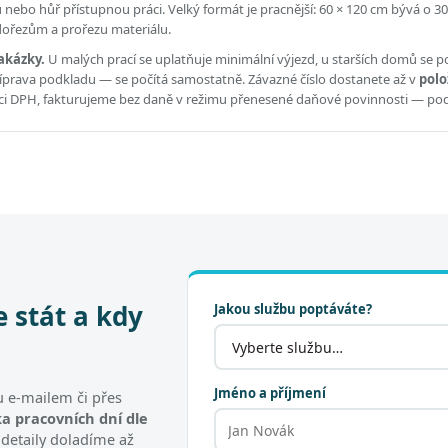
ou nebo hůř přístupnou práci.
Velký formát je pracnější: 60 × 120 cm bývá o 30
 dořezům a prořezu materiálu.
akázky.
U malých prací se uplatňuje minimální výjezd, u starších domů se po
příprava podkladu — se počítá samostatně. Závazné číslo dostanete až v
polo
átci DPH, fakturujeme bez daně v režimu přenesené daňové povinnosti — po
e stát a kdy
Jakou službu poptáváte?
Jméno a příjmení
 e-mailem či přes
a pracovních dní dle
 detaily doladíme až