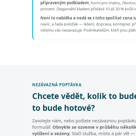
připraveným podkladem
, horní pro malou, členit
procent. Diagonální kladení přidává 10 až 20 % kvůli
Není to nabídka a nedá se z toho spočítat cena z
navíc, a řada položek — lešení, doprava, kontejner, 
ničemu vás nezavazuje. Podnikatelům, kteří jsou pl
NEZÁVAZNÁ POPTÁVKA
Chcete vědět, kolik to bud
to bude hotové?
Zavolejte nám, nebo pošlete nezávaznou poptávku
formulář.
Obvykle se ozveme v průběhu několik
vytížení a sezony.
Stačí služba, místo a pár vět —