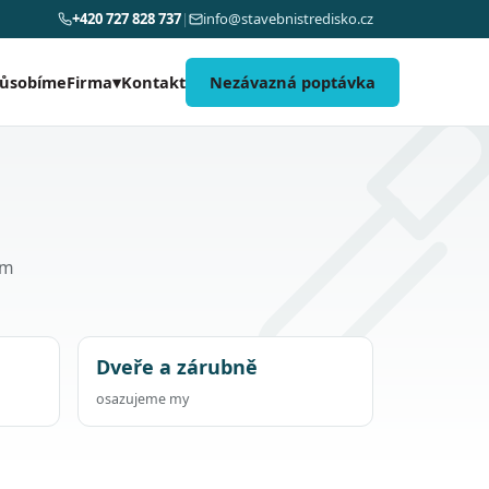
+420 727 828 737
|
info@stavebnistredisko.cz
působíme
Kontakt
Nezávazná poptávka
Firma
▾
om
Dveře a zárubně
osazujeme my