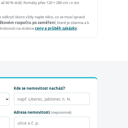
 až 60 % dráž, formáty přes 120 × 280 cm i o sto
 odkrytí skoro vždy najde něco, co se musí spravit
žkovém rozpočtu po zaměření
, které je zdarma a k
drobnosti na stránce
ceny a průběh zakázky
.
Kde se nemovitost nachází?
Adresa nemovitosti
(nepovinné)