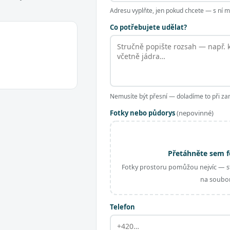
Adresu vyplňte, jen pokud chcete — s ní
Co potřebujete udělat?
Nemusíte být přesní — doladíme to při za
Fotky nebo půdorys
(nepovinné)
Přetáhněte sem f
Fotky prostoru pomůžou nejvíc — st
na soubor
Telefon