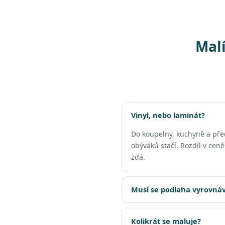
Malí
Vinyl, nebo laminát?
Do koupelny, kuchyně a př
obýváků stačí. Rozdíl v cen
zdá.
Musí se podlaha vyrovnáv
Kolikrát se maluje?