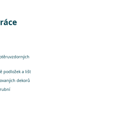
práce
 otěruvzdorných
 podložek a lišt
rovaných dekorů
árubní