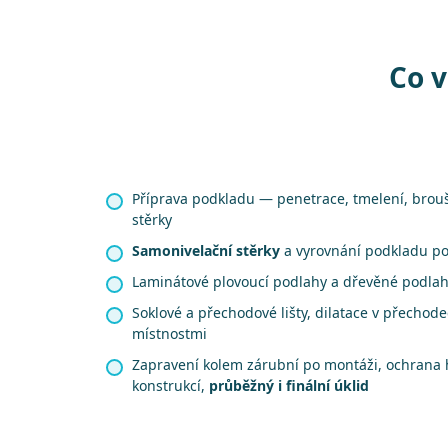
Co v
Příprava podkladu — penetrace, tmelení, brou
stěrky
Samonivelační stěrky
a vyrovnání podkladu p
Laminátové plovoucí podlahy a dřevěné podla
Soklové a přechodové lišty, dilatace v přechod
místnostmi
Zapravení kolem zárubní po montáži, ochrana 
konstrukcí,
průběžný i finální úklid