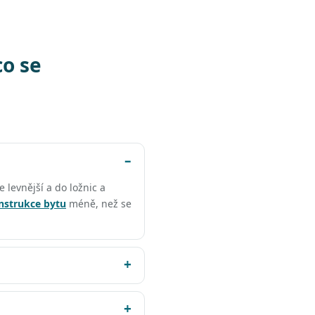
co se
e levnější a do ložnic a
nstrukce bytu
méně, než se