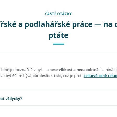
ČASTÉ OTÁZKY
řské a podlahářské práce — na 
ptáte
edsíně jednoznačně vinyl —
snese vlhkost a nenabobtná
. Laminát j
ě za byt 60 m² bývá
pár desítek tisíc
, což je proti
celkové ceně reko
at vždycky?