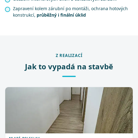
Zapravení kolem zárubní po montáži, ochrana hotových
konstrukcí,
průběžný i finální úklid
Z REALIZACÍ
Jak to vypadá na stavbě