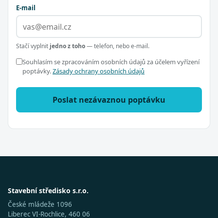
E-mail
Stačí vyplnit
jedno z toho
— telefon, nebo e-mail.
Souhlasím se zpracováním osobních údajů za účelem vyřízení
poptávky.
Zásady ochrany osobních údajů
Poslat nezávaznou poptávku
Stavební středisko s.r.o.
České mládeže 1096
Liberec VI-Rochlice, 460 06