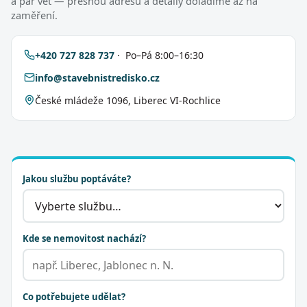
a pár vět — přesnou adresu a detaily doladíme až na
zaměření.
+420 727 828 737
· Po–Pá 8:00–16:30
info@stavebnistredisko.cz
České mládeže 1096, Liberec VI-Rochlice
Jakou službu poptáváte?
Kde se nemovitost nachází?
Co potřebujete udělat?