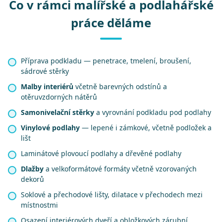
Co v rámci malířské a podlahářské
práce děláme
Příprava podkladu — penetrace, tmelení, broušení,
sádrové stěrky
Malby interiérů
včetně barevných odstínů a
otěruvzdorných nátěrů
Samonivelační stěrky
a vyrovnání podkladu pod podlahy
Vinylové podlahy
— lepené i zámkové, včetně podložek a
lišt
Laminátové plovoucí podlahy a dřevěné podlahy
Dlažby
a velkoformátové formáty včetně vzorovaných
dekorů
Soklové a přechodové lišty, dilatace v přechodech mezi
místnostmi
Osazení interiérových dveří a obložkových zárubní