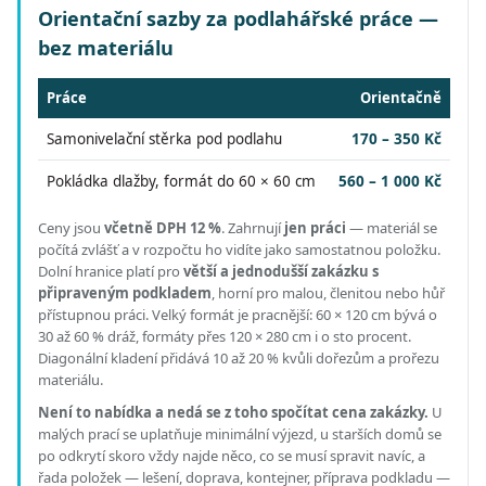
Orientační sazby za podlahářské práce —
bez materiálu
Práce
Orientačně
Samonivelační stěrka pod podlahu
170 – 350 Kč
Pokládka dlažby, formát do 60 × 60 cm
560 – 1 000 Kč
Ceny jsou
včetně DPH 12 %
.
Zahrnují
jen práci
— materiál se
počítá zvlášť a v rozpočtu ho vidíte jako samostatnou položku.
Dolní hranice platí pro
větší a jednodušší zakázku s
připraveným podkladem
, horní pro malou, členitou nebo hůř
přístupnou práci.
Velký formát je pracnější: 60 × 120 cm bývá o
30 až 60 % dráž, formáty přes 120 × 280 cm i o sto procent.
Diagonální kladení přidává 10 až 20 % kvůli dořezům a prořezu
materiálu.
Není to nabídka a nedá se z toho spočítat cena zakázky.
U
malých prací se uplatňuje minimální výjezd, u starších domů se
po odkrytí skoro vždy najde něco, co se musí spravit navíc, a
řada položek — lešení, doprava, kontejner, příprava podkladu —