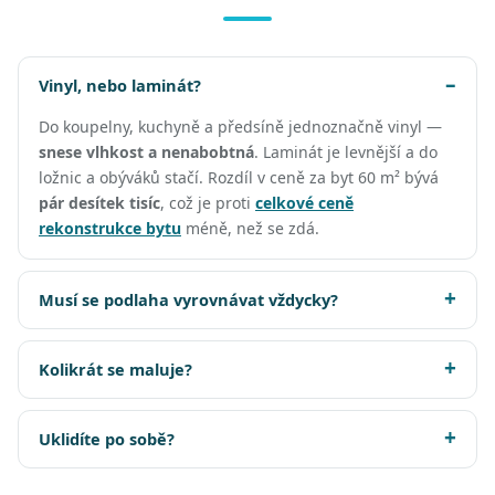
Vinyl, nebo laminát?
Do koupelny, kuchyně a předsíně jednoznačně vinyl —
snese vlhkost a nenabobtná
. Laminát je levnější a do
ložnic a obýváků stačí. Rozdíl v ceně za byt 60 m² bývá
pár desítek tisíc
, což je proti
celkové ceně
rekonstrukce bytu
méně, než se zdá.
Musí se podlaha vyrovnávat vždycky?
Kolikrát se maluje?
Uklidíte po sobě?