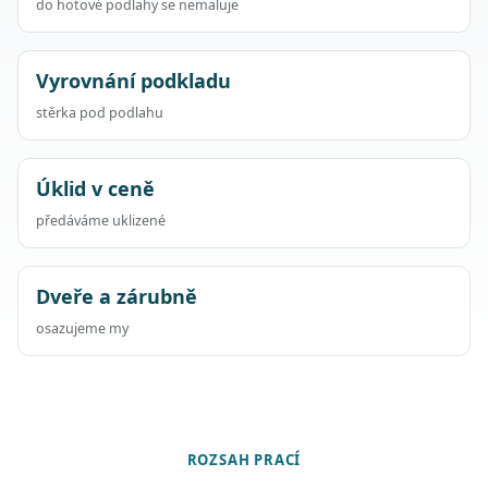
do hotové podlahy se nemaluje
Vyrovnání podkladu
stěrka pod podlahu
Úklid v ceně
předáváme uklizené
Dveře a zárubně
osazujeme my
ROZSAH PRACÍ