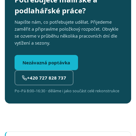
podlahářské práce?
Napište nám, co potřebujete udělat. Přijedeme
zaměřit a připravíme položkový rozpočet. Obvykle
se ozveme v průběhu několika pracovních dní dle
vytížení a sezony.
Nezávazná poptávka
+420 727 828 737
Po–Pá 8:00–16:30 · děláme i jako součást celé rekonstrukce