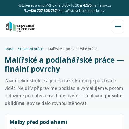
Liberec a okolí
Po–Pá 8:00–16:30
4,5/5
na Firmy.cz
+420 727 828 737
info@stavebnistredisko.cz
Úvod
›
Stavební práce
›
Malířské a podlahářské práce
Malířské a podlahářské práce —
finální povrchy
Závěr rekonstrukce a jediná fáze, kterou je pak trvale
vidět. Nejdřív připravíme podklad a vymalujeme, potom
položíme podlahy a osadíme dveře — a hlavně
po sobě
uklidíme
, aby se dalo rovnou stěhovat.
Malby před podlahami