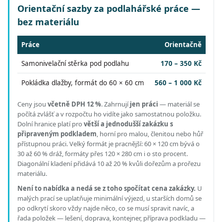
Orientační sazby za podlahářské práce —
bez materiálu
Práce
Orientačně
Samonivelační stěrka pod podlahu
170 – 350 Kč
Pokládka dlažby, formát do 60 × 60 cm
560 – 1 000 Kč
Ceny jsou
včetně DPH 12 %
.
Zahrnují
jen práci
— materiál se
počítá zvlášť a v rozpočtu ho vidíte jako samostatnou položku.
Dolní hranice platí pro
větší a jednodušší zakázku s
připraveným podkladem
, horní pro malou, členitou nebo hůř
přístupnou práci.
Velký formát je pracnější: 60 × 120 cm bývá o
30 až 60 % dráž, formáty přes 120 × 280 cm i o sto procent.
Diagonální kladení přidává 10 až 20 % kvůli dořezům a prořezu
materiálu.
Není to nabídka a nedá se z toho spočítat cena zakázky.
U
malých prací se uplatňuje minimální výjezd, u starších domů se
po odkrytí skoro vždy najde něco, co se musí spravit navíc, a
řada položek — lešení, doprava, kontejner, příprava podkladu —