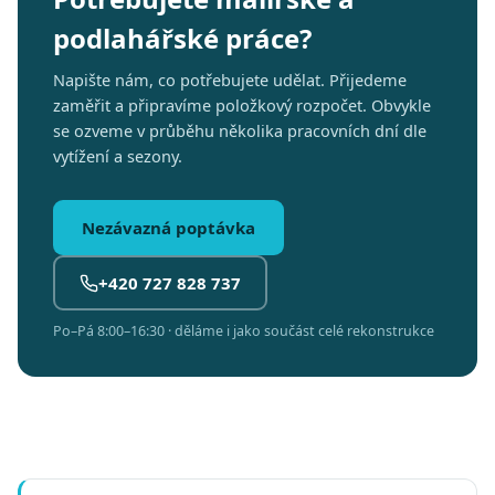
podlahářské práce?
Napište nám, co potřebujete udělat. Přijedeme
zaměřit a připravíme položkový rozpočet. Obvykle
se ozveme v průběhu několika pracovních dní dle
vytížení a sezony.
Nezávazná poptávka
+420 727 828 737
Po–Pá 8:00–16:30 · děláme i jako součást celé rekonstrukce