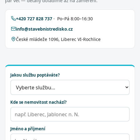
pár vět — detaily doladíme až na zaměření.
+420 727 828 737
· Po–Pá 8:00–16:30
info@stavebnistredisko.cz
České mládeže 1096, Liberec VI-Rochlice
Jakou službu poptáváte?
Kde se nemovitost nachází?
Jméno a příjmení