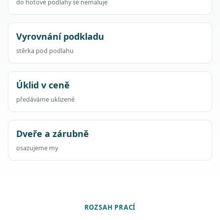
do hotové podlahy se nemaluje
Vyrovnání podkladu
stěrka pod podlahu
Úklid v ceně
předáváme uklizené
Dveře a zárubně
osazujeme my
ROZSAH PRACÍ