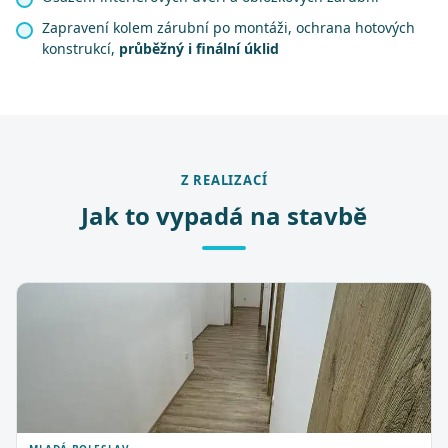
Zapravení kolem zárubní po montáži, ochrana hotových
konstrukcí,
průběžný i finální úklid
Z REALIZACÍ
Jak to vypadá na stavbě