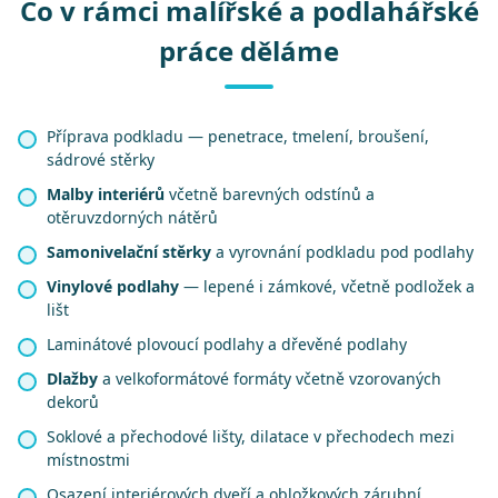
Co v rámci malířské a podlahářské
práce děláme
Příprava podkladu — penetrace, tmelení, broušení,
sádrové stěrky
Malby interiérů
včetně barevných odstínů a
otěruvzdorných nátěrů
Samonivelační stěrky
a vyrovnání podkladu pod podlahy
Vinylové podlahy
— lepené i zámkové, včetně podložek a
lišt
Laminátové plovoucí podlahy a dřevěné podlahy
Dlažby
a velkoformátové formáty včetně vzorovaných
dekorů
Soklové a přechodové lišty, dilatace v přechodech mezi
místnostmi
Osazení interiérových dveří a obložkových zárubní