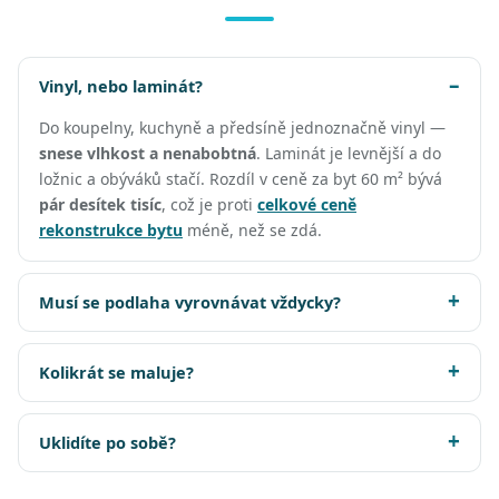
Vinyl, nebo laminát?
Do koupelny, kuchyně a předsíně jednoznačně vinyl —
snese vlhkost a nenabobtná
. Laminát je levnější a do
ložnic a obýváků stačí. Rozdíl v ceně za byt 60 m² bývá
pár desítek tisíc
, což je proti
celkové ceně
rekonstrukce bytu
méně, než se zdá.
Musí se podlaha vyrovnávat vždycky?
Kolikrát se maluje?
Uklidíte po sobě?