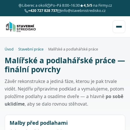
Liberec a okolí
Po–Pá 8:00–16:30
4,5/5
na Firmy.cz
+420 727 828 737
info@stavebnistredisko.cz
Úvod
›
Stavební práce
›
Malířské a podlahářské práce
Malířské a podlahářské práce —
finální povrchy
Závěr rekonstrukce a jediná fáze, kterou je pak trvale
vidět. Nejdřív připravíme podklad a vymalujeme, potom
položíme podlahy a osadíme dveře — a hlavně
po sobě
uklidíme
, aby se dalo rovnou stěhovat.
Malby před podlahami