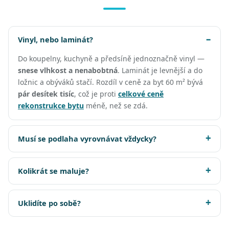
Vinyl, nebo laminát?
Do koupelny, kuchyně a předsíně jednoznačně vinyl —
snese vlhkost a nenabobtná
. Laminát je levnější a do
ložnic a obýváků stačí. Rozdíl v ceně za byt 60 m² bývá
pár desítek tisíc
, což je proti
celkové ceně
rekonstrukce bytu
méně, než se zdá.
Musí se podlaha vyrovnávat vždycky?
Kolikrát se maluje?
Uklidíte po sobě?