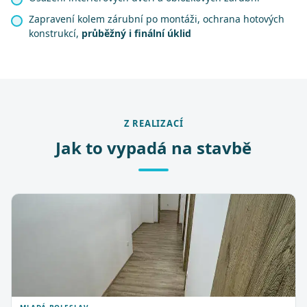
Zapravení kolem zárubní po montáži, ochrana hotových
konstrukcí,
průběžný i finální úklid
Z REALIZACÍ
Jak to vypadá na stavbě