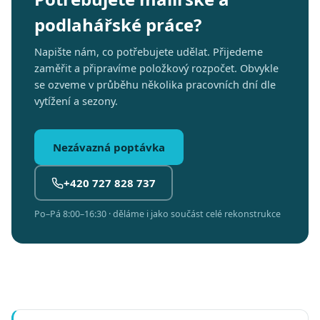
podlahářské práce?
Napište nám, co potřebujete udělat. Přijedeme
zaměřit a připravíme položkový rozpočet. Obvykle
se ozveme v průběhu několika pracovních dní dle
vytížení a sezony.
Nezávazná poptávka
+420 727 828 737
Po–Pá 8:00–16:30 · děláme i jako součást celé rekonstrukce