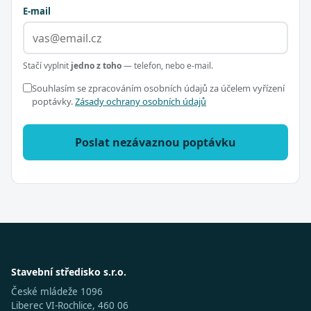
E-mail
Stačí vyplnit
jedno z toho
— telefon, nebo e-mail.
Souhlasím se zpracováním osobních údajů za účelem vyřízení
poptávky.
Zásady ochrany osobních údajů
Poslat nezávaznou poptávku
Stavební středisko s.r.o.
České mládeže 1096
Liberec VI-Rochlice, 460 06