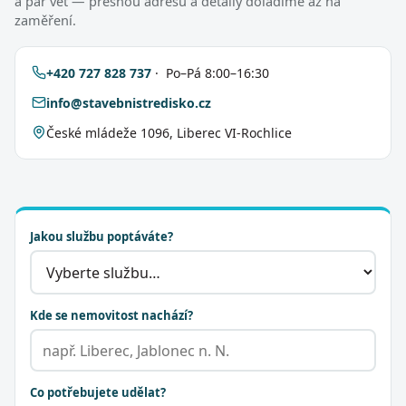
a pár vět — přesnou adresu a detaily doladíme až na
zaměření.
+420 727 828 737
· Po–Pá 8:00–16:30
info@stavebnistredisko.cz
České mládeže 1096, Liberec VI-Rochlice
Jakou službu poptáváte?
Kde se nemovitost nachází?
Co potřebujete udělat?