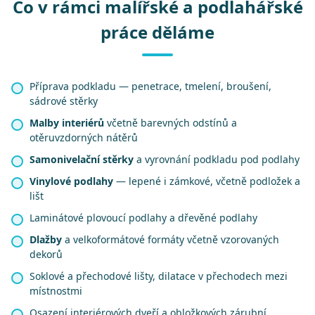
Co v rámci malířské a podlahářské
práce děláme
Příprava podkladu — penetrace, tmelení, broušení,
sádrové stěrky
Malby interiérů
včetně barevných odstínů a
otěruvzdorných nátěrů
Samonivelační stěrky
a vyrovnání podkladu pod podlahy
Vinylové podlahy
— lepené i zámkové, včetně podložek a
lišt
Laminátové plovoucí podlahy a dřevěné podlahy
Dlažby
a velkoformátové formáty včetně vzorovaných
dekorů
Soklové a přechodové lišty, dilatace v přechodech mezi
místnostmi
Osazení interiérových dveří a obložkových zárubní