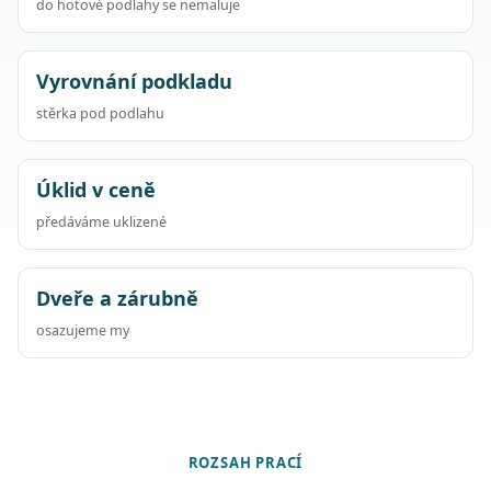
do hotové podlahy se nemaluje
Vyrovnání podkladu
stěrka pod podlahu
Úklid v ceně
předáváme uklizené
Dveře a zárubně
osazujeme my
ROZSAH PRACÍ