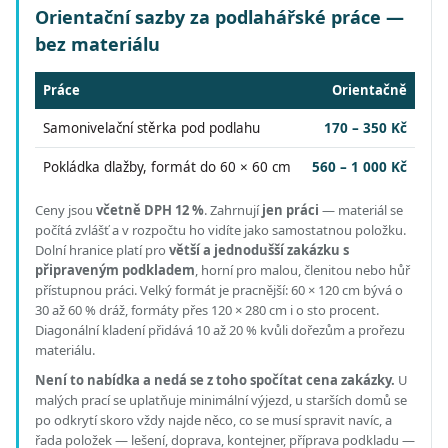
Orientační sazby za podlahářské práce —
bez materiálu
Práce
Orientačně
Samonivelační stěrka pod podlahu
170 – 350 Kč
Pokládka dlažby, formát do 60 × 60 cm
560 – 1 000 Kč
Ceny jsou
včetně DPH 12 %
.
Zahrnují
jen práci
— materiál se
počítá zvlášť a v rozpočtu ho vidíte jako samostatnou položku.
Dolní hranice platí pro
větší a jednodušší zakázku s
připraveným podkladem
, horní pro malou, členitou nebo hůř
přístupnou práci.
Velký formát je pracnější: 60 × 120 cm bývá o
30 až 60 % dráž, formáty přes 120 × 280 cm i o sto procent.
Diagonální kladení přidává 10 až 20 % kvůli dořezům a prořezu
materiálu.
Není to nabídka a nedá se z toho spočítat cena zakázky.
U
malých prací se uplatňuje minimální výjezd, u starších domů se
po odkrytí skoro vždy najde něco, co se musí spravit navíc, a
řada položek — lešení, doprava, kontejner, příprava podkladu —